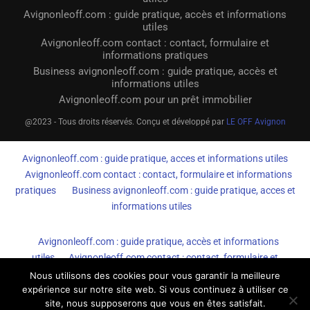
Avignonleoff.com : guide pratique, accès et informations
utiles
Avignonleoff.com contact : contact, formulaire et
informations pratiques
Business avignonleoff.com : guide pratique, accès et
informations utiles
Avignonleoff.com pour un prêt immobilier
@2023 - Tous droits réservés. Conçu et développé par
LE OFF Avignon
Avignonleoff.com : guide pratique, acces et informations utiles
Avignonleoff.com contact : contact, formulaire et informations
pratiques
Business avignonleoff.com : guide pratique, acces et
informations utiles
Avignonleoff.com : guide pratique, accès et informations
utiles
Avignonleoff.com contact : contact, formulaire et
informations pratiques
Business avignonleoff.com : guide
Nous utilisons des cookies pour vous garantir la meilleure
expérience sur notre site web. Si vous continuez à utiliser ce
pratique, accès et informations utiles
site, nous supposerons que vous en êtes satisfait.