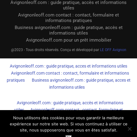
Avignonleoff.com : guide pratique, accès et informations
utiles
Avignonleoff.com contact : contact, formulaire et
informations pratiques
Business avignonleoff.com : guide pratique, accès et
informations utiles
Avignonleoff.com pour un prêt immobilier
@2023 - Tous droits réservés. Conçu et développé par
LE OFF Avignon
Avignonleoff.com : guide pratique, acces et informations utiles
Avignonleoff.com contact : contact, formulaire et informations
pratiques
Business avignonleoff.com : guide pratique, acces et
informations utiles
Avignonleoff.com : guide pratique, accès et informations
utiles
Avignonleoff.com contact : contact, formulaire et
informations pratiques
Business avignonleoff.com : guide
Nous utilisons des cookies pour vous garantir la meilleure
pratique, accès et informations utiles
expérience sur notre site web. Si vous continuez à utiliser ce
site, nous supposerons que vous en êtes satisfait.