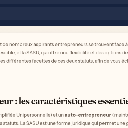
 de nombreux aspirants entrepreneurs se trouvent face à un 
ible, et la SASU, qui offre une flexibilité et des options
 les différentes facettes de ces deux statuts, afin de vous éc
r : les caractéristiques essentie
mplifiée Unipersonnelle) et un
auto-entrepreneur
(mainte
tatuts. La SASU est une forme juridique qui permet une ges