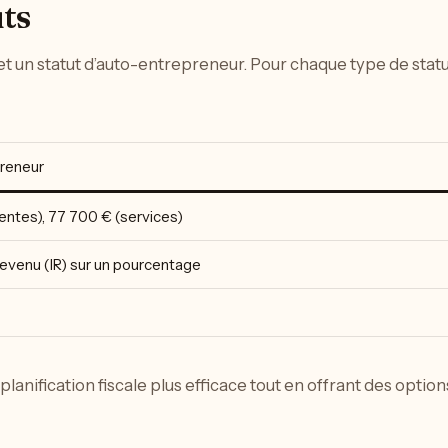
uts
t un statut d’auto-entrepreneur. Pour chaque type de statut
reneur
entes), 77 700 € (services)
revenu (IR) sur un pourcentage
lanification fiscale plus efficace tout en offrant des optio