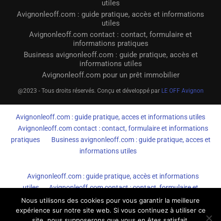
utiles
Avignonleoff.com : guide pratique, accès et informations
utiles
Avignonleoff.com contact : contact, formulaire et
informations pratiques
Business avignonleoff.com : guide pratique, accès et
informations utiles
Avignonleoff.com pour un prêt immobilier
@2023 - Tous droits réservés. Conçu et développé par
LE OFF Avignon
Avignonleoff.com : guide pratique, acces et informations utiles
Avignonleoff.com contact : contact, formulaire et informations
pratiques
Business avignonleoff.com : guide pratique, acces et
informations utiles
Avignonleoff.com : guide pratique, accès et informations
utiles
Avignonleoff.com contact : contact, formulaire et
informations pratiques
Business avignonleoff.com : guide
Nous utilisons des cookies pour vous garantir la meilleure
pratique, accès et informations utiles
expérience sur notre site web. Si vous continuez à utiliser ce
site, nous supposerons que vous en êtes satisfait.