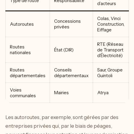
Type de route
Responsabilité
d’acteurs
Colas, Vinci
Concessions
Autoroutes
Construction,
privées
Eiffage
RTE (Réseau
Routes
État (DIR)
de Transport
nationales
d’Électricité)
Routes
Conseils
Saur, Groupe
départementales
départementaux
Guintoli
Voies
Mairies
Atrya
communales
Les autoroutes, par exemple, sont gérées par des
entreprises privées qui, par le biais de péages,