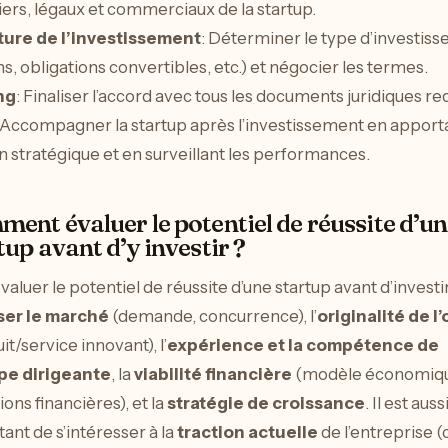
iers, légaux et commerciaux de la startup.
ture de l’investissement
: Déterminer le type d’investis
ns, obligations convertibles, etc.) et négocier les termes.
ng
: Finaliser l’accord avec tous les documents juridiques req
 Accompagner la startup après l’investissement en apport
n stratégique et en surveillant les performances.
ent évaluer le potentiel de réussite d’u
tup avant d’y investir ?
valuer le potentiel de réussite d’une startup avant d’investir, 
ser le marché
(demande, concurrence), l’
originalité de l’
it/service innovant), l’
expérience et la compétence de
ipe dirigeante
, la
viabilité financière
(modèle économiqu
ions financières), et la
stratégie de croissance
. Il est auss
ant de s’intéresser à la
traction actuelle
de l’entreprise (c