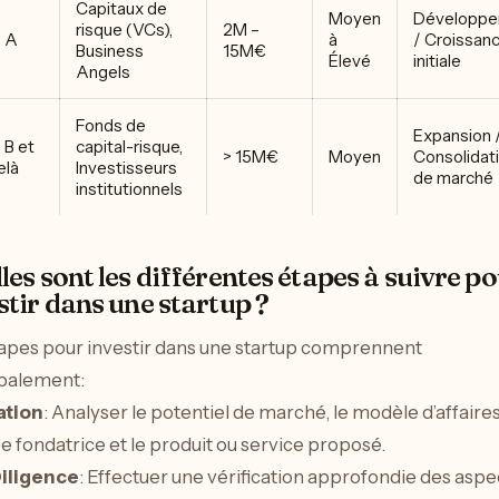
Capitaux de
Moyen
Développ
risque (VCs),
2M –
e A
à
/ Croissan
Business
15M€
Élevé
initiale
Angels
Fonds de
Expansion 
 B et
capital-risque,
> 15M€
Moyen
Consolidat
elà
Investisseurs
de marché
institutionnels
les sont les différentes étapes à suivre p
stir dans une startup ?
apes pour investir dans une startup comprennent
ipalement:
ation
: Analyser le potentiel de marché, le modèle d’affaires
pe fondatrice et le produit ou service proposé.
iligence
: Effectuer une vérification approfondie des aspe