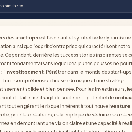
es similaires
ers des
start-ups
est fascinant et symbolise le dynamisme
vation ainsi que l’esprit d’entreprise qui caractérisent notre
. Cependant, derrière les success stories inspirantes se 
ment fondamental sans lequel ces jeunes pousses ne pour
 l’
investissement
. Pénétrer dans le monde des start-ups
rt une compréhension finesse du risque et une stratégie
stissement solide et bien pensée. Pour les investisseurs, le
sont de taille car il s’agit de soutenir le potentiel de
croiss
ant tout en gérant le risque inhérent à tout nouvel
venture
côté, pour les créateurs, cela implique de séduire ces méc
es en démontrant une vision claire et une capacité à réal
tours sur investissement significatifs. L’intersection entre