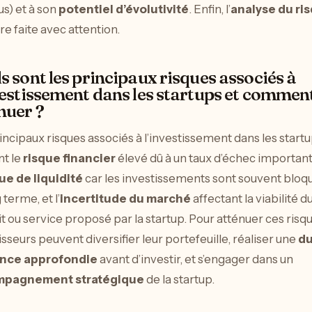
s) et à son
potentiel d’évolutivité
. Enfin, l’
analyse du ri
tre faite avec attention.
s sont les principaux risques associés à
vestissement dans les startups et comment
nuer ?
incipaux risques associés à l’investissement dans les start
nt le
risque financier
élevé dû à un taux d’échec important,
e de liquidité
car les investissements sont souvent bloq
 terme, et l’
incertitude du marché
affectant la viabilité d
t ou service proposé par la startup. Pour atténuer ces risqu
isseurs peuvent diversifier leur portefeuille, réaliser une
d
ence approfondie
avant d’investir, et s’engager dans un
pagnement stratégique
de la startup.