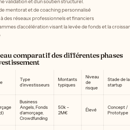
ne validation et d’un soutien structurel.
de mentorat et de coaching personnalisé
à des réseaux professionnels et financiers
mmes d’accélération visant la levée de fonds et la croissa
e
eau comparatif des différentes phases
vestissement
Niveau
Type
Montants
Stade de la
e
de
d’investisseurs
typiques
startup
risque
Business
rçage
Angels, Fonds
50k –
Concept /
Élevé
d)
d’amorçage,
2M€
Prototype
Crowdfunding