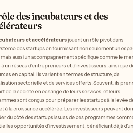
rôle des incubateurs et des
élérateurs
cubateurs et accélérateurs
jouent un rôle pivot dans
ysteme des startups en fournissant non seulement un espa
l mais aussi un accompagnement spécifique comme le men
s à un réseau d’entrepreneurs et d’investisseurs, ainsi que d
rces en capital. Ils varient en termes de structure, de
lisation sectorielle et de services offerts. Souvent, ils pre
rt de la société en échange de leurs services, et leurs
mmes sont conçus pour préparer les startups à la levée d
et à la croissance accélérée. Les investisseurs peuvent do
der du côté des startups issues de ces programmes comm
ielles opportunités d’investissement, bénéficiant déjà d’u