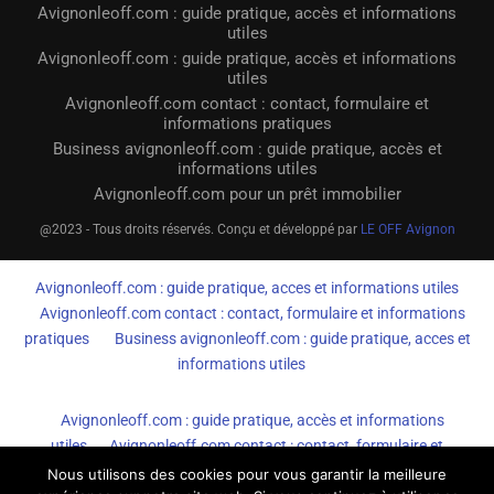
Avignonleoff.com : guide pratique, accès et informations
utiles
Avignonleoff.com : guide pratique, accès et informations
utiles
Avignonleoff.com contact : contact, formulaire et
informations pratiques
Business avignonleoff.com : guide pratique, accès et
informations utiles
Avignonleoff.com pour un prêt immobilier
@2023 - Tous droits réservés. Conçu et développé par
LE OFF Avignon
Avignonleoff.com : guide pratique, acces et informations utiles
Avignonleoff.com contact : contact, formulaire et informations
pratiques
Business avignonleoff.com : guide pratique, acces et
informations utiles
Avignonleoff.com : guide pratique, accès et informations
utiles
Avignonleoff.com contact : contact, formulaire et
informations pratiques
Business avignonleoff.com : guide
Nous utilisons des cookies pour vous garantir la meilleure