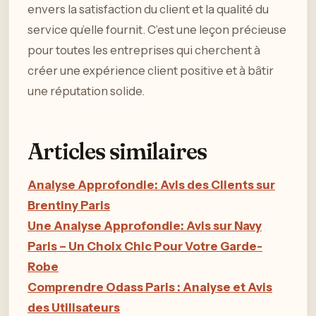
envers la satisfaction du client et la qualité du
service qu’elle fournit. C’est une leçon précieuse
pour toutes les entreprises qui cherchent à
créer une expérience client positive et à bâtir
une réputation solide.
Articles similaires
Analyse Approfondie: Avis des Clients sur
Brentiny Paris
Une Analyse Approfondie: Avis sur Navy
Paris – Un Choix Chic Pour Votre Garde-
Robe
Comprendre Odass Paris : Analyse et Avis
des Utilisateurs