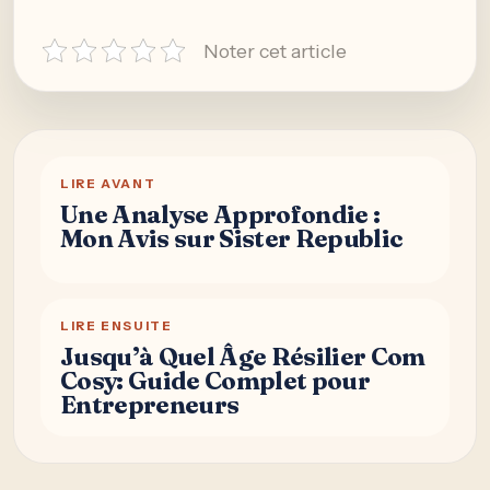
Noter cet article
LIRE AVANT
Une Analyse Approfondie :
Mon Avis sur Sister Republic
LIRE ENSUITE
Jusqu’à Quel Âge Résilier Com
Cosy: Guide Complet pour
Entrepreneurs