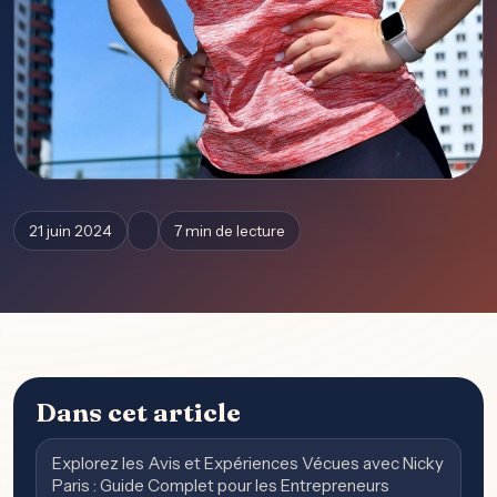
21 juin 2024
7 min de lecture
Dans cet article
Explorez les Avis et Expériences Vécues avec Nicky
Paris : Guide Complet pour les Entrepreneurs