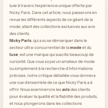
luxe à travers l’expérience unique offerte par
Nicky Paris. Dans cet article, nous passerons en
revue les différents aspects de ce géant de la
mode, allant des collections exclusives aux avis
des clients.
Nicky Paris
, qui a su se démarquer dans le
secteur ultra-concurrentiel de la
mode
et du
luxe
, est une marque qui suscite beaucoup de
curiosité. Que vous soyez un amateur de mode
ou simplement à la recherche d’informations
précises, notre critique détaillée vous donnera
une vue d’ensemble de ce que Nicky Paris a à
offrir. Nous examinerons les
avis
des clients
pour évaluer la qualité et la fiabilité des produits,
et nous plongerons dans les collections