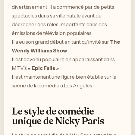
divertissement. Il a commencé par de petits
spectacles dans sa ville natale avant de
décrocher des rôles importants dans des
émissions de télévision populaires.
Il a eu son grand début en tant qu’invité sur
The
Wendy Williams Show
.
Il est devenu populaire en apparaissant dans
MTV’s
« Epic Fails »
.
Il est maintenant une figure bien établie sur la
scène de la comédie à Los Angeles.
Le style de comédie
unique de Nicky Paris