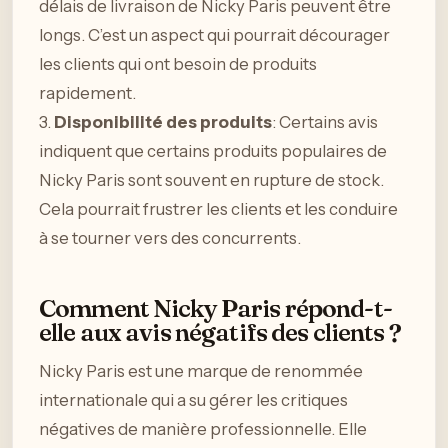
délais de livraison de Nicky Paris peuvent être
longs. C’est un aspect qui pourrait décourager
les clients qui ont besoin de produits
rapidement.
3.
Disponibilité des produits
: Certains avis
indiquent que certains produits populaires de
Nicky Paris sont souvent en rupture de stock.
Cela pourrait frustrer les clients et les conduire
à se tourner vers des concurrents.
Comment Nicky Paris répond-t-
elle aux avis négatifs des clients ?
Nicky Paris est une marque de renommée
internationale qui a su gérer les critiques
négatives de manière professionnelle. Elle