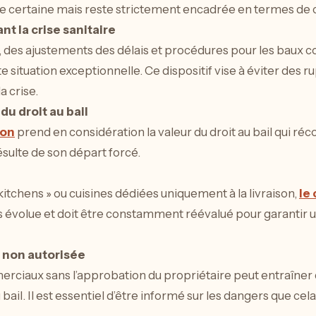
e certaine mais reste strictement encadrée en termes de c
 la crise sanitaire
 des ajustements des délais et procédures pour les baux 
te situation exceptionnelle. Ce dispositif vise à éviter des 
 crise.
du droit au bail
ion
prend en considération la valeur du droit au bail qui ré
résulte de son départ forcé.
 kitchens » ou cuisines dédiées uniquement à la livraison,
le
volue et doit être constamment réévalué pour garantir u
n non autorisée
erciaux sans l’approbation du propriétaire peut entraîner
 bail. Il est essentiel d’être informé sur les dangers que ce