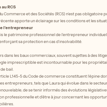
n au RCS
e du Commerce et des Sociétés (RCS) n’est pas obligatoire p
ente apporte un éclairage sur les conditions et les situati
e l’entrepreneur
s le patrimoine professionnel de l’entrepreneur individuel, 
nforçant sa protection en cas d’insolvabilité.
rs dans les baux commerciaux, souvent sujettes à des litige
 règle imprescriptible est incontournable pour les propriéta
de bail.
’article L145-5 du Code de commerce constituent l’épine do
 les entrepreneurs, tels que Laura qui évolue dans le secte
enouvelable, de se tenir informés des évolutions législatives 
on professionnelle et d’être à jour concernant les opportunit
ilières.