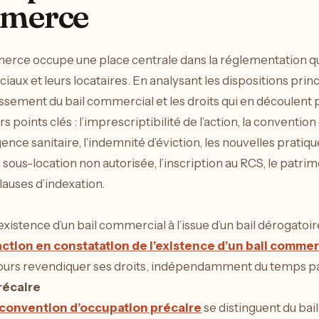
mmerce
erce occupe une place centrale dans la réglementation qui
ux et leurs locataires. En analysant les dispositions princi
issement du bail commercial et les droits qui en découlent 
 points clés : l’imprescriptibilité de l’action, la convention
e sanitaire, l’indemnité d’éviction, les nouvelles pratiqu
la sous-location non autorisée, l’inscription au RCS, le patr
clauses d’indexation.
existence d’un bail commercial à l’issue d’un bail dérogato
’action en constatation de l’existence d’un bail commer
oujours revendiquer ses droits, indépendamment du temps p
récaire
convention d’occupation précaire
se distinguent du bai