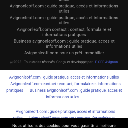
Avignonleoff.com : guide pratique, accès et informations
utiles
Avignonleoff.com : guide pratique, accès et informations
utiles
Avignonleoff.com contact : contact, formulaire et
informations pratiques
Business avignonleoff.com : guide pratique, accès et
informations utiles
Avignonleoff.com pour un prêt immobilier
@2023 - Tous droits réservés. Conçu et développé par
LE OFF Avignon
Avignonleoff.com : guide pratique, acces et informations utiles
Avignonleoff.com contact : contact, formulaire et informations
pratiques
Business avignonleoff.com : guide pratique, acces et
informations utiles
Avignonleoff.com : guide pratique, accès et informations
utiles
Avignonleoff.com contact : contact, formulaire et
informations pratiques
Business avignonleoff.com : guide
Nous utilisons des cookies pour vous garantir la meilleure