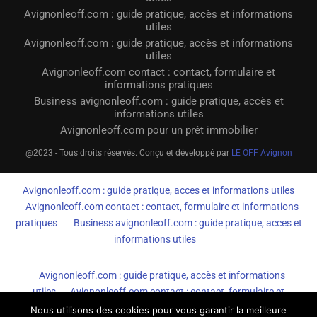
Avignonleoff.com : guide pratique, accès et informations
utiles
Avignonleoff.com : guide pratique, accès et informations
utiles
Avignonleoff.com contact : contact, formulaire et
informations pratiques
Business avignonleoff.com : guide pratique, accès et
informations utiles
Avignonleoff.com pour un prêt immobilier
@2023 - Tous droits réservés. Conçu et développé par
LE OFF Avignon
Avignonleoff.com : guide pratique, acces et informations utiles
Avignonleoff.com contact : contact, formulaire et informations
pratiques
Business avignonleoff.com : guide pratique, acces et
informations utiles
Avignonleoff.com : guide pratique, accès et informations
utiles
Avignonleoff.com contact : contact, formulaire et
informations pratiques
Business avignonleoff.com : guide
Nous utilisons des cookies pour vous garantir la meilleure