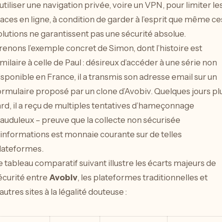
’utiliser une navigation privée, voire un VPN, pour limiter le
races en ligne, à condition de garder à l’esprit que même ce
olutions ne garantissent pas une sécurité absolue.
renons l’exemple concret de Simon, dont l’histoire est
imilaire à celle de Paul : désireux d’accéder à une série non
isponible en France, il a transmis son adresse email sur un
ormulaire proposé par un clone d’Avobiv. Quelques jours pl
ard, il a reçu de multiples tentatives d’hameçonnage
rauduleux – preuve que la collecte non sécurisée
’informations est monnaie courante sur de telles
lateformes.
e tableau comparatif suivant illustre les écarts majeurs de
écurité entre
Avobiv
, les plateformes traditionnelles et
’autres sites à la légalité douteuse :