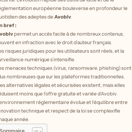
églementation européenne bouleverse en profondeur le
uotidien des adeptes de
Avobiv
.
n bref :
vobiv
permet un accès facile à de nombreux contenus,
ouvent en infraction avec le droit d’auteur français.
es risques juridiques pour les utilisateurs sont réels, et la
urveillance numérique s’intensifie.
es menaces techniques (virus, ransomware, phishing) sont
lus nombreuses que sur les plateformes traditionnelles.
es alternatives légales et sécurisées existent, mais elles
éduisent moins que l’offre gratuite et variée d’Avobiv.
’environnement réglementaire évolue et l’équilibre entre
nnovation technique et respect de la loi se complexifie
haque année.
Sommaire