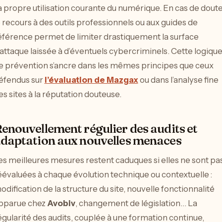
a propre utilisation courante du numérique. En cas de doute
e recours à des outils professionnels ou aux guides de
éférence permet de limiter drastiquement la surface
’attaque laissée à d’éventuels cybercriminels. Cette logiqu
e prévention s’ancre dans les mêmes principes que ceux
éfendus sur
l’évaluation de Mazgax
ou dans l’analyse fine
es sites à la réputation douteuse.
enouvellement régulier des audits et
daptation aux nouvelles menaces
es meilleures mesures restent caduques si elles ne sont pa
éévaluées à chaque évolution technique ou contextuelle :
odification de la structure du site, nouvelle fonctionnalité
pparue chez
Avobiv
, changement de législation… La
égularité des audits, couplée à une formation continue,