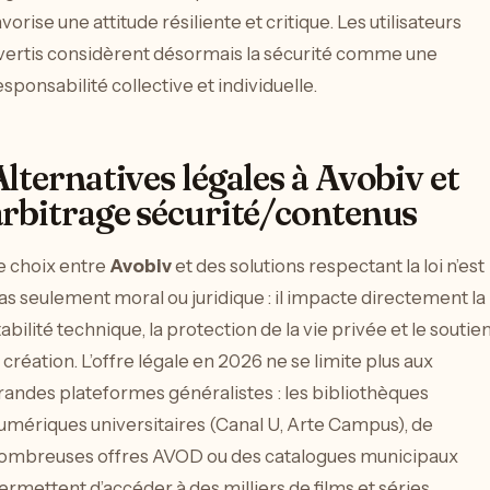
avorise une attitude résiliente et critique. Les utilisateurs
vertis considèrent désormais la sécurité comme une
esponsabilité collective et individuelle.
Alternatives légales à Avobiv et
arbitrage sécurité/contenus
e choix entre
Avobiv
et des solutions respectant la loi n’est
as seulement moral ou juridique : il impacte directement la
tabilité technique, la protection de la vie privée et le soutien
a création. L’offre légale en 2026 ne se limite plus aux
randes plateformes généralistes : les bibliothèques
umériques universitaires (Canal U, Arte Campus), de
ombreuses offres AVOD ou des catalogues municipaux
ermettent d’accéder à des milliers de films et séries