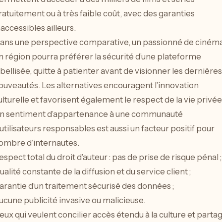
ratuitement ou à très faible coût, avec des garanties
naccessibles ailleurs.
ans une perspective comparative, un passionné de ciném
n région pourra préférer la sécurité d’une plateforme
abellisée, quitte à patienter avant de visionner les dernières
ouveautés. Les alternatives encouragent l’innovation
ulturelle et favorisent également le respect de la vie privée
n sentiment d’appartenance à une communauté
’utilisateurs responsables est aussi un facteur positif pour
ombre d’internautes.
espect total du droit d’auteur : pas de prise de risque pénal ;
ualité constante de la diffusion et du service client ;
arantie d’un traitement sécurisé des données ;
ucune publicité invasive ou malicieuse.
eux qui veulent concilier accès étendu à la culture et parta