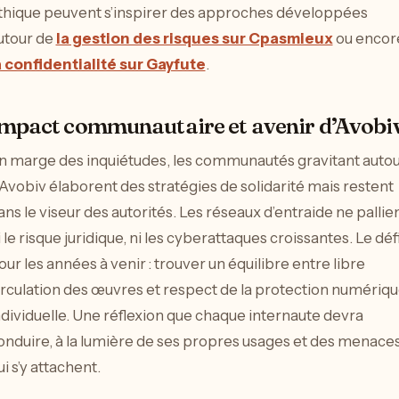
thique peuvent s’inspirer des approches développées
utour de
la gestion des risques sur Cpasmieux
ou encor
a confidentialité sur Gayfute
.
mpact communautaire et avenir d’Avobi
n marge des inquiétudes, les communautés gravitant auto
’Avobiv élaborent des stratégies de solidarité mais restent
ans le viseur des autorités. Les réseaux d’entraide ne pallie
i le risque juridique, ni les cyberattaques croissantes. Le déf
our les années à venir : trouver un équilibre entre libre
irculation des œuvres et respect de la protection numériq
ndividuelle. Une réflexion que chaque internaute devra
onduire, à la lumière de ses propres usages et des menace
ui s’y attachent.