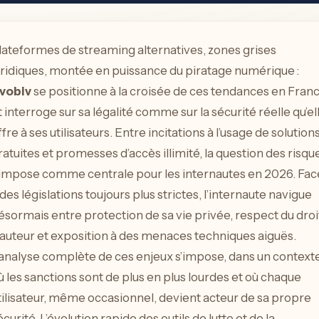
lateformes de streaming alternatives, zones grises
uridiques, montée en puissance du piratage numérique :
vobiv
se positionne à la croisée de ces tendances en Fran
t interroge sur sa légalité comme sur la sécurité réelle qu’el
ffre à ses utilisateurs. Entre incitations à l’usage de solution
ratuites et promesses d’accès illimité, la question des risqu
’impose comme centrale pour les internautes en 2026. Fac
 des législations toujours plus strictes, l’internaute navigue
ésormais entre protection de sa vie privée, respect du droi
’auteur et exposition à des menaces techniques aiguës.
’analyse complète de ces enjeux s’impose, dans un context
ù les sanctions sont de plus en plus lourdes et où chaque
tilisateur, même occasionnel, devient acteur de sa propre
écurité. L’évolution rapide des outils de lutte et de la