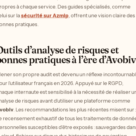
ropres à chaque service. Des guides spécialisés, comme
elui sur la
sécurité sur Azmip
, offrent une vision claire des
onnes pratiques.
utils d’analyse de risques et
bonnes pratiques à l’ère d’Avobiv
ener son propre audit est devenu un réflexe incontournab
our l’utilisateur français en 2026. Appuyé sur le RGPD,
haque internaute est sensibilisé à la nécessité de réaliser u
nalyse de risques avant d’utiliser une plateforme comme
vobiv
. Les recommandations les plus récentes misent sur :
e recensement exhaustif de tous les traitements de donné
ersonnelles susceptibles d’être exposés : sauvegardes dan
e cloud, fichiers sur disque dur, historiques de navigation.