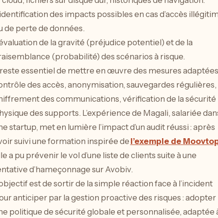
’identification des impacts possibles en cas d’accès illégiti
u de perte de données.
’évaluation de la gravité (préjudice potentiel) et de la
raisemblance (probabilité) des scénarios à risque.
l reste essentiel de mettre en œuvre des mesures adaptées 
ontrôle des accès, anonymisation, sauvegardes régulières,
hiffrement des communications, vérification de la sécurité
hysique des supports. L’expérience de Magali, salariée dan
ne startup, met en lumière l’impact d’un audit réussi : après
voir suivi une formation inspirée de
l’exemple de Moovto
lle a pu prévenir le vol d’une liste de clients suite à une
entative d’hameçonnage sur Avobiv.
’objectif est de sortir de la simple réaction face à l’incident
our anticiper par la gestion proactive des risques : adopter
ne politique de sécurité globale et personnalisée, adaptée 