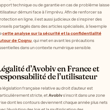
upport technique ou de garantie en cas de problème laisse
’utilisateur démuni face à l’imprévu. Afin de renforcer sa
rotection en ligne, il est aussi judicieux de s’inspirer des
onseils partagés dans des articles spécialisés, à l’exemple
e
cette analyse sur la sécurité et la confidentialité
utour de Coqnu
, qui met en avant les précautions
ssentielles dans un contexte numérique sensible.
Légalité d’Avobiv en France et
esponsabilité de l’utilisateur
a législation française relative au droit d’auteur est
articulièrement stricte, et
Avobiv
s’inscrit dans une zone
rise dont les contours deviennent chaque année plus nets
vec l’évolution des lois et la multiplication des