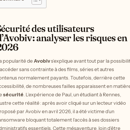
écurité des utilisateurs
’Avobiv : analyser les risques en
2026
a popularité de
Avobiv
s’explique avant tout par la possibili
’accéder sans contrainte à des films, séries et autres
ontenus normalement payants. Toutefois, derrière cette
ccessibilité, de nombreuses failles apparaissent en matièr
e
sécurité
. L’expérience de Paul, un étudiant à Rennes,
llustre cette réalité : après avoir cliqué sur un lecteur vidéo
roposé par Avobiv en avril 2026, il a été victime d’un
ansomware bloquant totalement l’accès à ses dossiers
dministratifs essentiels. Cette mésaventure, loin d’être