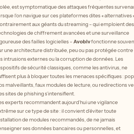
solée, est symptomatique des attaques fréquentes survena
orsque l’on navigue sur ces plateformes dites « alternatives »
ontrairement aux géants du streaming – qui emploient des
echnologies de chiffrement avancées et une surveillance
igoureuse des failles logicielles –
Avobiv
fonctionne souven
ur une architecture distribuée, peu ou pas protégée contre
es intrusions externes ou la corruption de données. Les
ispositifs de sécurité classiques, comme les antivirus, ne
uffisent plus à bloquer toutes les menaces spécifiques : pop
ps malveillants, faux modules de lecture, ou redirections ve
es sites de phishing s’intensifient.
es experts recommandent aujourd’hui une vigilance
xtrême sur ce type de site : il convient d’éviter toute
nstallation de modules recommandés, de ne jamais
enseigner ses données bancaires ou personnelles, et