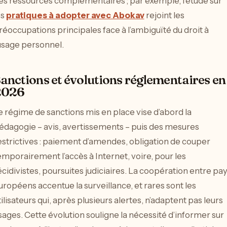
es ressources complémentaires ; par exemple, l’étude sur
es
pratiques à adopter avec Abokav
rejoint les
réoccupations principales face à l’ambiguïté du droit à
’usage personnel.
anctions et évolutions réglementaires en
2026
e régime de sanctions mis en place vise d’abord la
édagogie – avis, avertissements – puis des mesures
estrictives : paiement d’amendes, obligation de couper
emporairement l’accès à Internet, voire, pour les
écidivistes, poursuites judiciaires. La coopération entre pa
uropéens accentue la surveillance, et rares sont les
tilisateurs qui, après plusieurs alertes, n’adaptent pas leurs
sages. Cette évolution souligne la nécessité d’informer sur