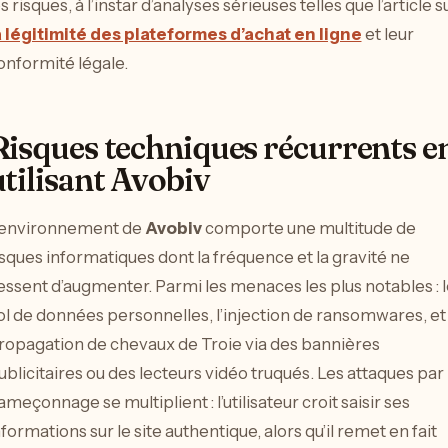
es risques, à l’instar d’analyses sérieuses telles que l’article s
a légitimité des plateformes d’achat en ligne
et leur
onformité légale.
Risques techniques récurrents e
utilisant Avobiv
’environnement de
Avobiv
comporte une multitude de
isques informatiques dont la fréquence et la gravité ne
essent d’augmenter. Parmi les menaces les plus notables : l
ol de données personnelles, l’injection de ransomwares, et 
ropagation de chevaux de Troie via des bannières
ublicitaires ou des lecteurs vidéo truqués. Les attaques par
ameçonnage se multiplient : l’utilisateur croit saisir ses
nformations sur le site authentique, alors qu’il remet en fait