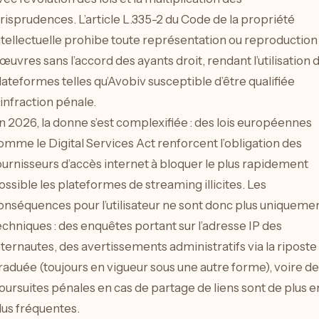
urisprudences. L’article L.335-2 du Code de la propriété
ntellectuelle prohibe toute représentation ou reproduction
’œuvres sans l’accord des ayants droit, rendant l’utilisation 
lateformes telles qu’Avobiv susceptible d’être qualifiée
’infraction pénale.
n 2026, la donne s’est complexifiée : des lois européennes
omme le Digital Services Act renforcent l’obligation des
ournisseurs d’accès internet à bloquer le plus rapidement
ossible les plateformes de streaming illicites. Les
onséquences pour l’utilisateur ne sont donc plus uniqueme
echniques : des enquêtes portant sur l’adresse IP des
nternautes, des avertissements administratifs via la riposte
raduée (toujours en vigueur sous une autre forme), voire de
oursuites pénales en cas de partage de liens sont de plus e
lus fréquentes.