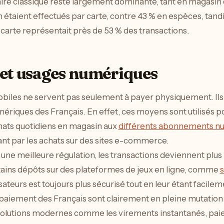
aire classique reste largement dominante, tant en magasin q
étaient effectués par carte, contre 43 % en espèces, tand
a carte représentait près de 53 % des transactions.
 et usages numériques
 mobiles ne servent pas seulement à payer physiquement. 
ériques des Français. En effet, ces moyens sont utilisés p
chats quotidiens en magasin aux
différents abonnements n
ant par les achats sur des sites e-commerce.
 une meilleure régulation, les transactions deviennent plus
ins dépôts sur des plateformes de jeux en ligne, comme
s
isateurs est toujours plus sécurisé tout en leur étant facile
paiement des Français sont clairement en pleine mutation :
 solutions modernes comme les virements instantanés, pai