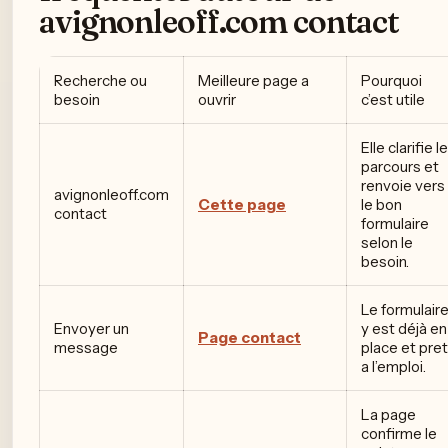
avignonleoff.com contact
Recherche ou
Meilleure page a
Pourquoi
besoin
ouvrir
c’est utile
Elle clarifie le
parcours et
renvoie vers
avignonleoff.com
Cette page
le bon
contact
formulaire
selon le
besoin.
Le formulair
Envoyer un
y est déjà en
Page contact
message
place et pret
a l’emploi.
La page
confirme le