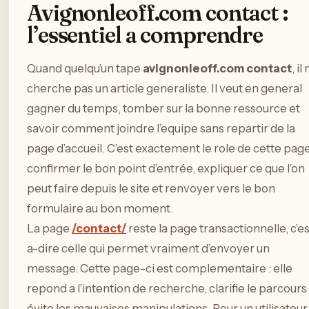
Avignonleoff.com contact :
l’essentiel a comprendre
Quand quelqu’un tape
avignonleoff.com contact
, il
cherche pas un article generaliste. Il veut en general
gagner du temps, tomber sur la bonne ressource et
savoir comment joindre l’equipe sans repartir de la
page d’accueil. C’est exactement le role de cette page
confirmer le bon point d’entrée, expliquer ce que l’on
peut faire depuis le site et renvoyer vers le bon
formulaire au bon moment.
La page
/contact/
reste la page transactionnelle, c’es
a-dire celle qui permet vraiment d’envoyer un
message. Cette page-ci est complementaire : elle
repond a l’intention de recherche, clarifie le parcours
évite les mauvaises manipulations. Pour un utilisateur,