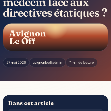
médecin face aux
directives étatiques ?
Avignon
Le Off
27 mai 2026
avignonleoffadmin
7 min de lecture
Dans cet article