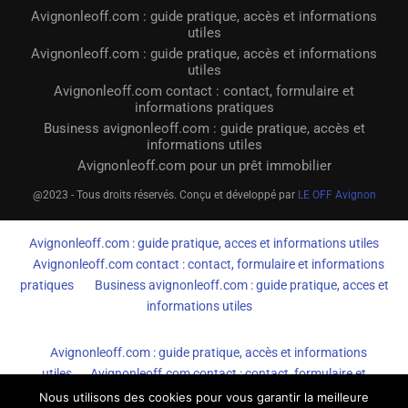
Avignonleoff.com : guide pratique, accès et informations
utiles
Avignonleoff.com : guide pratique, accès et informations
utiles
Avignonleoff.com contact : contact, formulaire et
informations pratiques
Business avignonleoff.com : guide pratique, accès et
informations utiles
Avignonleoff.com pour un prêt immobilier
@2023 - Tous droits réservés. Conçu et développé par
LE OFF Avignon
Avignonleoff.com : guide pratique, acces et informations utiles
Avignonleoff.com contact : contact, formulaire et informations
pratiques
Business avignonleoff.com : guide pratique, acces et
informations utiles
Avignonleoff.com : guide pratique, accès et informations
utiles
Avignonleoff.com contact : contact, formulaire et
informations pratiques
Business avignonleoff.com : guide
Nous utilisons des cookies pour vous garantir la meilleure