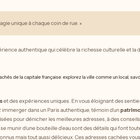
agie unique à chaque coin de rue. »
nce authentique qui célèbre la richesse culturelle et la div
s
et des expériences uniques. En vous éloignant des sentier
ez immerger dans un Paris authentique, témoin d’un
patrimo
cialisées pour dénicher les meilleures adresses, à des conse
e munir d’une bouteille d’eau sont des détails qui font toute
s connus mais tout aussi délicieux. Ces adresses cachées vo