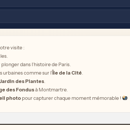
tre visite :
les.
plonger dans l’histoire de Paris.
s urbaines comme sur l’
Île de la Cité
.
Jardin des Plantes
.
ge des Fondus
à Montmartre.
eil photo
pour capturer chaque moment mémorable !