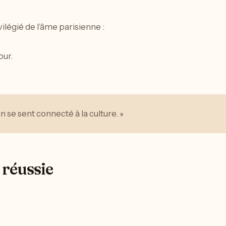
ilégié de l’âme parisienne :
our.
n se sent connecté à la culture. »
 réussie