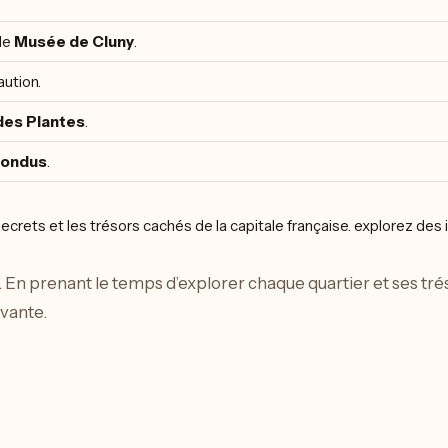
.
le
Musée de Cluny
.
ution.
des Plantes
.
Fondus
.
. En prenant le temps d’explorer chaque quartier et ses tré
ivante.