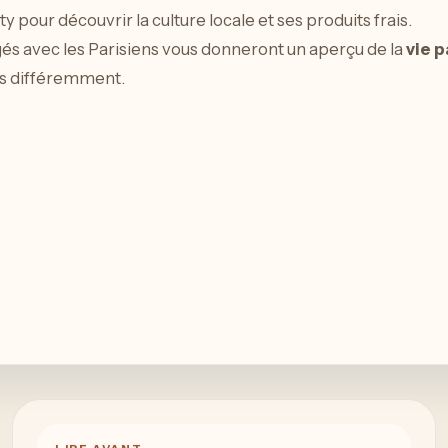
our découvrir la culture locale et ses produits frais.
gés avec les Parisiens vous donneront un aperçu de la
vie 
is différemment.