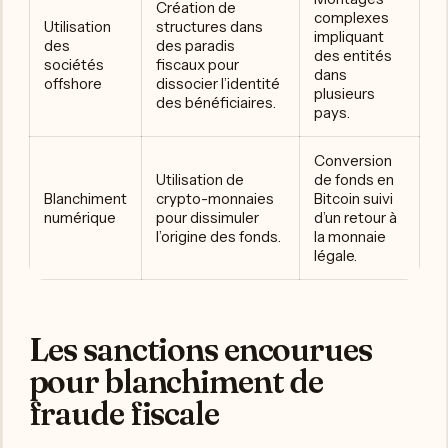
Création de
complexes
Utilisation
structures dans
impliquant
des
des paradis
des entités
sociétés
fiscaux pour
dans
offshore
dissocier l’identité
plusieurs
des bénéficiaires.
pays.
Conversion
Utilisation de
de fonds en
Blanchiment
crypto-monnaies
Bitcoin suivi
numérique
pour dissimuler
d’un retour à
l’origine des fonds.
la monnaie
légale.
Les sanctions encourues
pour blanchiment de
fraude fiscale