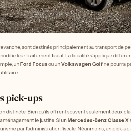
 revanche, sont destinés principalement au transport de pe
difie leur traitement fiscal. La fiscalité s’applique différ
emple, un
Ford Focus
ou un
Volkswagen Golf
ne pourra p
ilitaire.
es pick-ups
tion distincte. Bien qu’ils offrent souvent seulement deux pl
 aménagement le justifie. Si un
Mercedes-Benz Classe X
a
risme par l’administration fiscale. Néanmoins, un pick-u