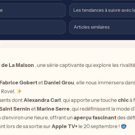
le
Les tendances à suivre avec l
Articles similaires
t de La Maison
, une série captivante qui explore les rivali
Fabrice Gobert
et
Daniel Grou
, elle nous immersera da
t Rovel.
uants dont
Alexandra Carl
, qui apporte une touche
chic
à 
Saint Sernin
et
Marine Serre
, qui redéfinissent la mode d’
d’environ une heure, offrant un
aperçu fascinant
des défi
nt lors de sa sortie sur
Apple TV+
le 20 septembre !