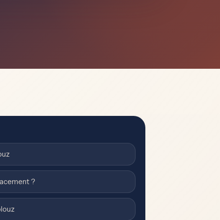
ouz
cacement ?
blouz