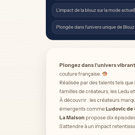
L’impact de la blouz sur la mode actuel
Plongée dans l’univers unique de Blouz
Plongez dans l’univers vibran
couture française.
Réalisée par des talents tels que
familles de créateurs, les Ledu e
À découvrir : les créateurs marq
émergents comme
Ludovic de 
La Maison
propose dix épisodes 
S’attendre à un impact retentissa