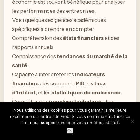
économie est souvent bénéfique pour analyser
les performances des entreprises.
Voici quelques exigences académiques
spécifiques à prendre en compte :
Compréhension des
états financiers
et des
rapports annuels.
Connaissance des
tendances du marché de la
santé
.
Capacité à interpréter les
indicateurs
financiers
clés comme le
PIB
, les
taux
d’intérêt
, et les
statistiques de croissance
.
Compétence en
analyse technique
et en
analyse fondamentale
.
Nous utilisons des cookies pour vous garantir la meilleure
expérience sur notre site web. Si vous continuez à utiliser ce
Maîtrise des
outils d’analyse boursière
(par
site, nous supposerons que vous en êtes satisfait.
exemple, Bloomberg, Reuters).
Ok
Pour envisager un investissement dans
Carl