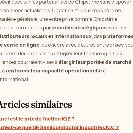
pécifiques sur les partenariats de Chipstime sans disposer
e données actualisées. Cependant, pour répondre de
anière générale, une entreprise comme Chipstime
ourrait former des
partenariats stratégiques
avec des
istributeurs locaux et internationaux
, des
plateforme
e vente en ligne
, ou encore avec d’autres entreprises po
o-créer des produits ou intégrer leur technologie. Ces
lliances pourraient viser à
élargir leur portée de marché
t à
renforcer leur capacité opérationnelle
à
’international.
Articles similaires
uel est le prix de l’action IQE ?
u’est-ce que BE Semiconductor Industries N.V. ?