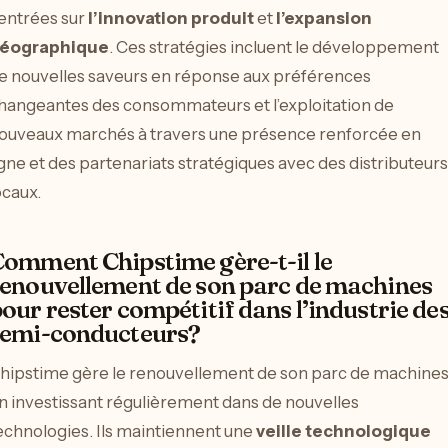
entrées sur
l’innovation produit
et
l’expansion
éographique
. Ces stratégies incluent le développement
e nouvelles saveurs en réponse aux préférences
hangeantes des consommateurs et l’exploitation de
ouveaux marchés à travers une présence renforcée en
igne et des partenariats stratégiques avec des distributeurs
ocaux.
omment Chipstime gère-t-il le
enouvellement de son parc de machines
our rester compétitif dans l’industrie de
semi-conducteurs?
hipstime gère le renouvellement de son parc de machine
n investissant régulièrement dans de nouvelles
echnologies. Ils maintiennent une
veille technologique