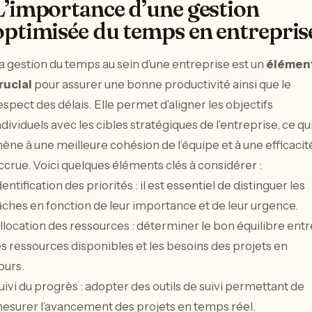
L’importance d’une gestion
optimisée du temps en entrepris
a gestion du temps au sein d’une entreprise est un
élémen
rucial
pour assurer une bonne productivité ainsi que le
espect des délais. Elle permet d’aligner les objectifs
ndividuels avec les cibles stratégiques de l’entreprise, ce qu
ène à une meilleure cohésion de l’équipe et à une efficacit
ccrue. Voici quelques éléments clés à considérer :
dentification des priorités : il est essentiel de distinguer les
âches en fonction de leur importance et de leur urgence.
llocation des ressources : déterminer le bon équilibre entr
es ressources disponibles et les besoins des projets en
ours.
uivi du progrès : adopter des outils de suivi permettant de
esurer l’avancement des projets en temps réel.