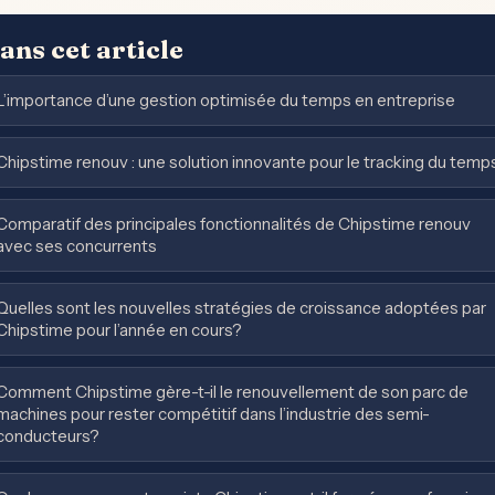
ans cet article
L’importance d’une gestion optimisée du temps en entreprise
Chipstime renouv : une solution innovante pour le tracking du temp
Comparatif des principales fonctionnalités de Chipstime renouv
avec ses concurrents
Quelles sont les nouvelles stratégies de croissance adoptées par
Chipstime pour l’année en cours?
Comment Chipstime gère-t-il le renouvellement de son parc de
machines pour rester compétitif dans l’industrie des semi-
conducteurs?