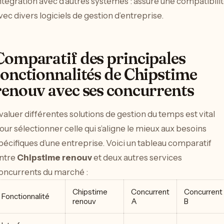
ntégration avec d’autres systèmes : assure une compatibili
vec divers logiciels de gestion d’entreprise.
Comparatif des principales
fonctionnalités de Chipstime
renouv avec ses concurrents
valuer différentes solutions de gestion du temps est vital
our sélectionner celle qui s’aligne le mieux aux besoins
pécifiques d’une entreprise. Voici un tableau comparatif
ntre
Chipstime renouv
et deux autres services
oncurrents du marché :
Chipstime
Concurrent
Concurrent
Fonctionnalité
renouv
A
B