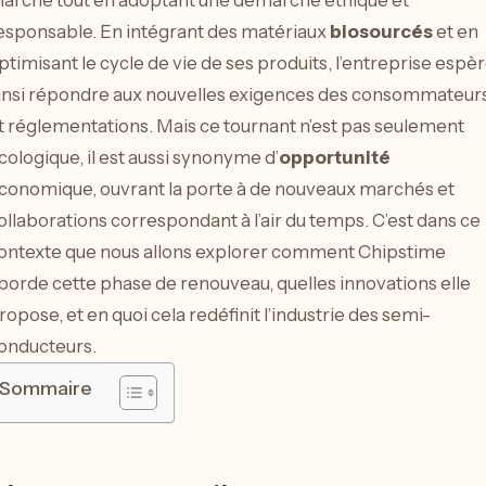
arché tout en adoptant une démarche éthique et
esponsable. En intégrant des matériaux
biosourcés
et en
ptimisant le cycle de vie de ses produits, l’entreprise espè
insi répondre aux nouvelles exigences des consommateur
t réglementations. Mais ce tournant n’est pas seulement
cologique, il est aussi synonyme d’
opportunité
conomique, ouvrant la porte à de nouveaux marchés et
ollaborations correspondant à l’air du temps. C’est dans ce
ontexte que nous allons explorer comment Chipstime
borde cette phase de renouveau, quelles innovations elle
ropose, et en quoi cela redéfinit l’industrie des semi-
onducteurs.
Sommaire