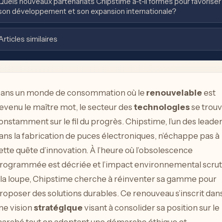
Quels nouveaux partenariats Chipstime a-t-il formés pour favoriser
son développement et son expansion internationale?
Articles similaires
ans un monde de consommation où le
renouvelable
est
evenu le maître mot, le secteur des
technologies
se trou
onstamment sur le fil du progrès. Chipstime, l’un des leade
ans la fabrication de puces électroniques, n’échappe pas à
ette quête d’innovation. À l’heure où l’obsolescence
rogrammée est décriée et l’impact environnemental scru
 la loupe, Chipstime cherche à réinventer sa gamme pour
roposer des solutions durables. Ce renouveau s’inscrit dan
ne vision
stratégique
visant à consolider sa position sur le