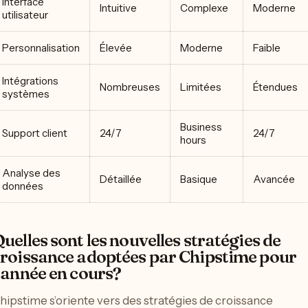
Interface
Intuitive
Complexe
Moderne
utilisateur
Personnalisation
Élevée
Moderne
Faible
Intégrations
Nombreuses
Limitées
Étendues
systèmes
Business
Support client
24/7
24/7
hours
Analyse des
Détaillée
Basique
Avancée
données
uelles sont les nouvelles stratégies de
roissance adoptées par Chipstime pour
’année en cours?
hipstime s’oriente vers des stratégies de croissance