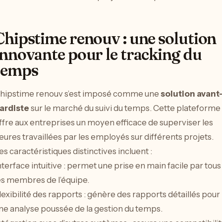
Chipstime renouv : une solution
innovante pour le tracking du
temps
hipstime renouv s’est imposé comme une
solution avant
ardiste
sur le marché du suivi du temps. Cette plateforme
ffre aux entreprises un moyen efficace de superviser les
eures travaillées par les employés sur différents projets.
es caractéristiques distinctives incluent :
nterface intuitive : permet une prise en main facile par tous
es membres de l’équipe.
lexibilité des rapports : génère des rapports détaillés pour
ne analyse poussée de la gestion du temps.