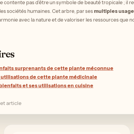
e contente pas d’être un symbole de beauté tropicale ; il
les sociétés humaines. Cet arbre, par ses
multiples usag
armonie avec la nature et de valoriser les ressources que n
ires
ienfaits surprenants de cette plante méconnue
et utilisations de cette plante médicinale
enfaits et ses utilisations en cuisine
et article