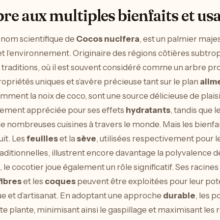
bre aux multiples bienfaits et us
e nom scientifique de
Cocos nucifera
, est un palmier maje
 l’environnement. Originaire des régions côtières subtropi
traditions, où il est souvent considéré comme un arbre pr
opriétés uniques et s’avère précieuse tant sur le plan
alim
mment la noix de coco, sont une source délicieuse de plaisir
rgement appréciée pour ses effets
hydratants
, tandis que l
e nombreuses cuisines à travers le monde. Mais les bienfai
ruit. Les
feuilles
et la
sève
, utilisées respectivement pour le
aditionnelles, illustrent encore davantage la polyvalence 
, le cocotier joue également un rôle significatif. Ses racin
fibres
et les
coques
peuvent être exploitées pour leur pot
e et d’artisanat. En adoptant une approche
durable
, les 
tte plante, minimisant ainsi le gaspillage et maximisant les