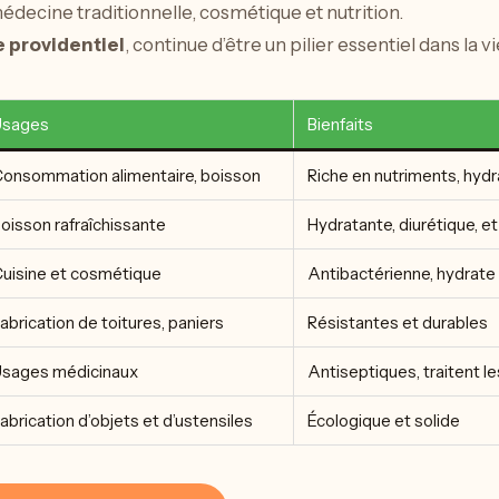
decine traditionnelle, cosmétique et nutrition.
e providentiel
, continue d’être un pilier essentiel dans la v
Usages
Bienfaits
onsommation alimentaire, boisson
Riche en nutriments, hydra
oisson rafraîchissante
Hydratante, diurétique, et
uisine et cosmétique
Antibactérienne, hydrate 
abrication de toitures, paniers
Résistantes et durables
sages médicinaux
Antiseptiques, traitent l
abrication d’objets et d’ustensiles
Écologique et solide