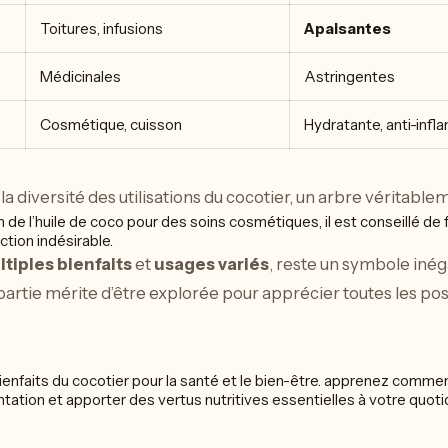
Toitures, infusions
Apaisantes
Médicinales
Astringentes
Cosmétique, cuisson
Hydratante, anti-inf
a diversité des utilisations du cocotier, un arbre véritable
on de l’huile de coco pour des soins cosmétiques, il est conseillé de 
ction indésirable.
tiples bienfaits
et
usages variés
, reste un symbole inéga
partie mérite d’être explorée pour apprécier toutes les poss