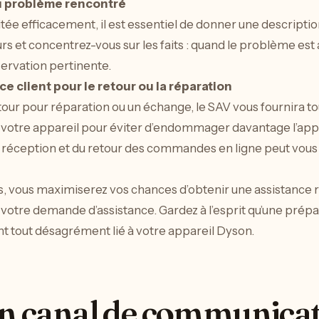
du problème rencontré
tée efficacement, il est essentiel de donner une descriptio
rs et concentrez-vous sur les faits : quand le problème est
servation pertinente.
ce client pour le retour ou la réparation
tour pour réparation ou un échange, le SAV vous fournira tou
 votre appareil pour éviter d’endommager davantage l’appa
 la réception et du retour des commandes en ligne peut vou
 vous maximiserez vos chances d’obtenir une assistance ra
otre demande d’assistance. Gardez à l’esprit qu’une prépar
 tout désagrément lié à votre appareil Dyson.
on canal de communica