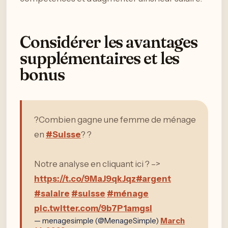
Considérer les avantages
supplémentaires et les
bonus
?Combien gagne une femme de ménage
en
#Suisse
? ?
Notre analyse en cliquant ici ? –>
https://t.co/9MaJ9qkJqz
#argent
#salaire
#suisse
#ménage
pic.twitter.com/9b7P1amgsl
— menagesimple (@MenageSimple)
March