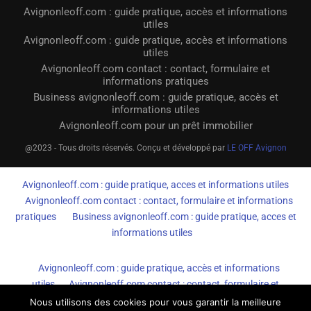
Avignonleoff.com : guide pratique, accès et informations
utiles
Avignonleoff.com : guide pratique, accès et informations
utiles
Avignonleoff.com contact : contact, formulaire et
informations pratiques
Business avignonleoff.com : guide pratique, accès et
informations utiles
Avignonleoff.com pour un prêt immobilier
@2023 - Tous droits réservés. Conçu et développé par
LE OFF Avignon
Avignonleoff.com : guide pratique, acces et informations utiles
Avignonleoff.com contact : contact, formulaire et informations
pratiques
Business avignonleoff.com : guide pratique, acces et
informations utiles
Avignonleoff.com : guide pratique, accès et informations
utiles
Avignonleoff.com contact : contact, formulaire et
informations pratiques
Business avignonleoff.com : guide
Nous utilisons des cookies pour vous garantir la meilleure