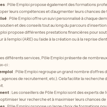
les
: Pôle Emploi propose également des formations profe
per leurs compétences et d’augmenter leurs chances de t
isé
: Pôle Emploi offre un suivi personnalisé à chaque de
outien et des conseils tout au long du parcours d’insertion
ploi propose différentes prestations financières pour sou
our à l’emploi (ARE) ou l’aide à la création ou à la reprise d’e
 ses différents services, Pôle Emploi présente de nombreu
-ci :
’emploi
: Pôle Emploi regroupe un grand nombre d’offres 
, agences de recrutement, etc.). Cela facilite la recherche
t.
ement
: Les conseillers de Pôle Emploi sont des experts de l
 optimiser leur recherche et à maximiser leurs chances de
les
: Pôle Emploi propose un large choix de formations p