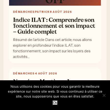
DÉMARCHES
PATRICK
8 AOÛT 2026
Indice ILAT : Comprendre son
fonctionnement et son impact
– Guide complet
Résumé de l’article Dans cet article, nous allons
explorer en profondeur l’indice ILAT, son
fonctionnement, son impact sur les loyers des
activités…
DÉMARCHES
4 AOÛT 2026
Numéros Mystères: La
Combinaison du Loto Qui N’a
Nous utilisons des cookies pour vous garantir la meilleure
expérience sur notre site web. Si vous continuez à utiliser ce
Jamais Été Tirée
site, nous supposerons que vous en êtes satisfait.
Dans l’univers du loto, où chaque combinaison de
Ok
chiffres porte en elle la promesse d’un destin