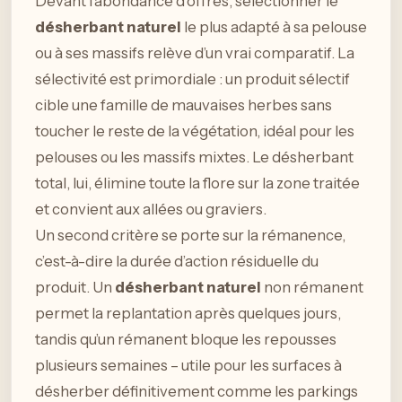
Devant l’abondance d’offres, sélectionner le
désherbant naturel
le plus adapté à sa pelouse
ou à ses massifs relève d’un vrai comparatif. La
sélectivité est primordiale : un produit sélectif
cible une famille de mauvaises herbes sans
toucher le reste de la végétation, idéal pour les
pelouses ou les massifs mixtes. Le désherbant
total, lui, élimine toute la flore sur la zone traitée
et convient aux allées ou graviers.
Un second critère se porte sur la rémanence,
c’est-à-dire la durée d’action résiduelle du
produit. Un
désherbant naturel
non rémanent
permet la replantation après quelques jours,
tandis qu’un rémanent bloque les repousses
plusieurs semaines – utile pour les surfaces à
désherber définitivement comme les parkings