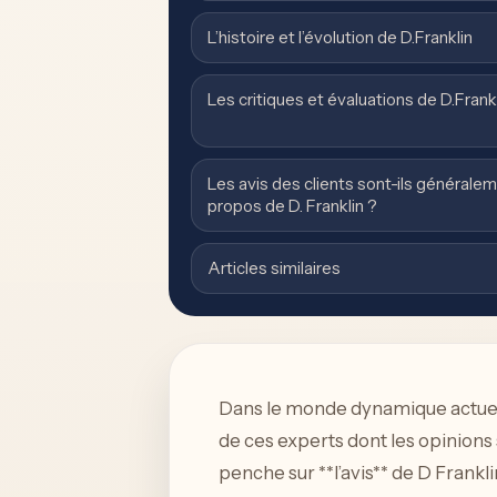
L’histoire et l’évolution de D.Franklin
Les critiques et évaluations de D.Frank
Les avis des clients sont-ils généralem
propos de D. Franklin ?
Articles similaires
Dans le monde dynamique actuel du
de ces experts dont les opinions 
penche sur **l’avis** de D Frankl