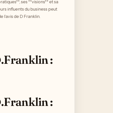
atiques**, ses **visions** et sa
urs influents du business peut
 l’avis de D Franklin.
D.Franklin :
D.Franklin :