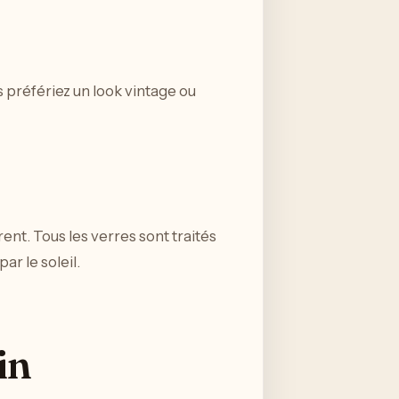
 préfériez un look vintage ou
rent. Tous les verres sont traités
r le soleil.
in