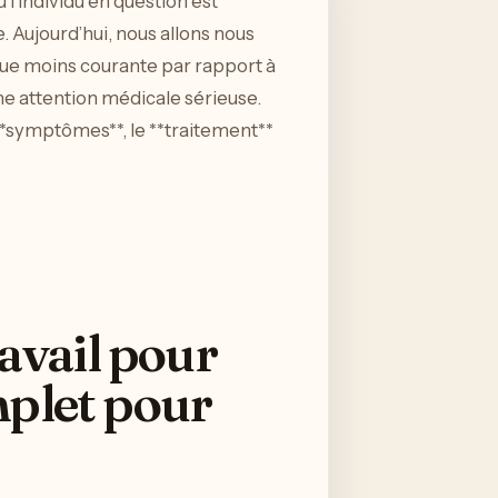
 l’individu en question est
. Aujourd’hui, nous allons nous
 que moins courante par rapport à
une attention médicale sérieuse.
s **symptômes**, le **traitement**
avail pour
mplet pour