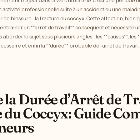
énement majeur dans la vie d’un salarié. C’est une période où
activité professionnelle suite à un accident ou une maladie
r de blessure : la fracture du coccyx. Cette affection, bien
 entrainer un **arrêt de travail** conséquent et nécessite 
s aborder le sujet sous plusieurs angles : les **causes**, le
essaire et enfin la **durée** probable de l’arrêt de travail.
a Durée d’Arrêt de Tr
e du Coccyx: Guide Co
eneurs