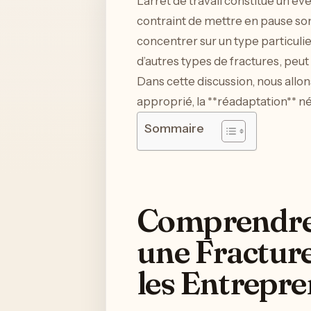
L’arrêt de travail constitue un év
contraint de mettre en pause son 
concentrer sur un type particulie
d’autres types de fractures, peut
Dans cette discussion, nous allon
approprié, la **réadaptation** néc
Sommaire
Comprendre l
une Fractur
les Entrepr