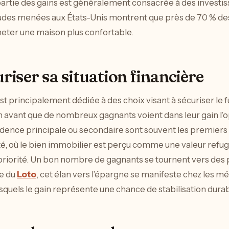
partie des gains est généralement consacrée à des investi
udes menées aux États-Unis montrent que près de 70 % des
heter une maison plus confortable.
riser sa situation financière
est principalement dédiée à des choix visant à sécuriser le 
 avant que de nombreux gagnants voient dans leur gain l’o
idence principale ou secondaire sont souvent les premiers 
é, où le bien immobilier est perçu comme une valeur refug
 priorité. Un bon nombre de gagnants se tournent vers des 
de du
Loto
, cet élan vers l’épargne se manifeste chez les m
uels le gain représente une chance de stabilisation durable