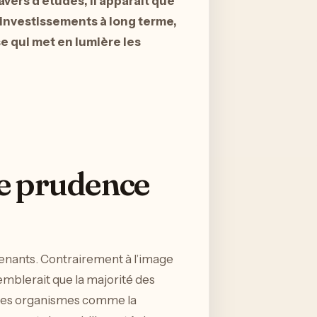
vers d’études, il apparaît que
s investissements à long terme,
e qui met en lumière les
e prudence
enants. Contrairement à l’image
emblerait que la majorité des
r des organismes comme la