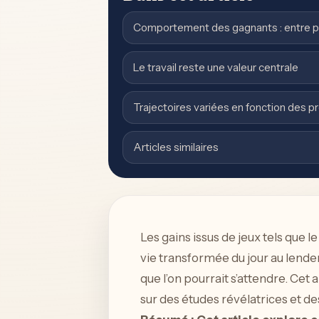
Comportement des gagnants : entre pr
Le travail reste une valeur centrale
Trajectoires variées en fonction des p
Articles similaires
Les gains issus de jeux tels que l
vie transformée du jour au lendem
que l’on pourrait s’attendre. Cet
sur des études révélatrices et d