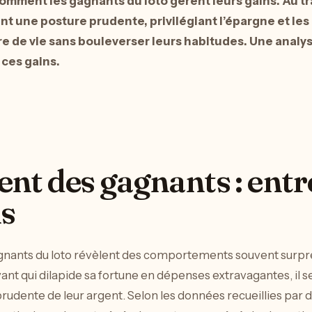
omment les gagnants du loto gèrent leurs gains. Au tra
nt une posture prudente, privilégiant l’épargne et le
re de vie sans bouleverser leurs habitudes. Une analys
ces gains.
t des gagnants : entr
ns
gagnants du loto révèlent des comportements souvent surpr
t qui dilapide sa fortune en dépenses extravagantes, il s
rudente de leur argent. Selon les données recueillies pa