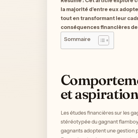
Résumé : Cet article explore c
la majorité d’entre eux adopte
tout en transformant leur cad
conséquences financières de 
Sommaire
Comportemen
et aspiratio
Les études financières sur les 
stéréotypée du gagnant flamboyan
gagnants adoptent une gestion p