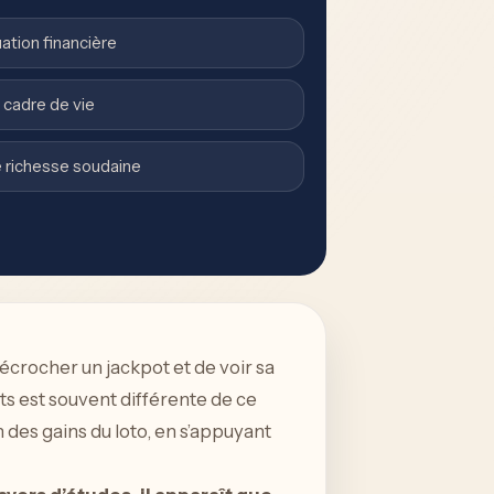
uation financière
cadre de vie
 richesse soudaine
 décrocher un jackpot et de voir sa
ts est souvent différente de ce
n des gains du loto, en s’appuyant