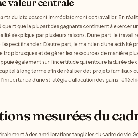
ne valeur centrale
nts du loto cessent immédiatement de travailler. En réalité,
iquent que la plupart des gagnants continuent à exercer un
lité s’explique par plusieurs raisons. D’une part, le travail 
 l’aspect financier. D’autre part, le maintien d’une activité
trop brusques et de gérer les ressources de manière plus
appuie également sur l’incertitude qui entoure la durée de 
apital à long terme afin de réaliser des projets familiaux 
’importance d’une stratégie d’allocation des gains réfléchi
ions mesurées du cadre
éralement à des améliorations tangibles du cadre de vie. S