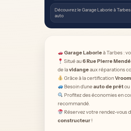
Découvrez le Garage Laborie à Tarbes 
auto
Garage Laborie
à Tarbes : vo
Situé au
6 Rue Pierre Mendé
de la
vidange
aux réparations c
Grâce à la certification
Vroom
Besoin d’une
auto de prêt
ou
Profitez des économies en com
recommandé.
Réservez votre rendez-vous di
constructeur
!