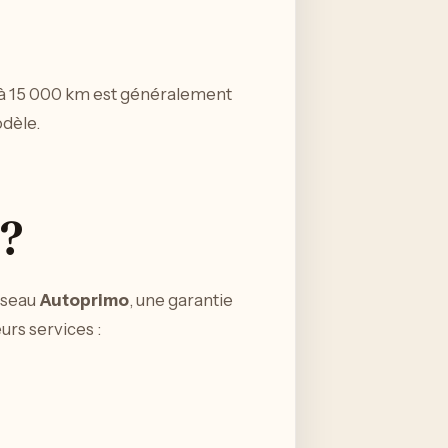
0 à 15 000 km est généralement
odèle.
 ?
réseau
Autoprimo
, une garantie
urs services :