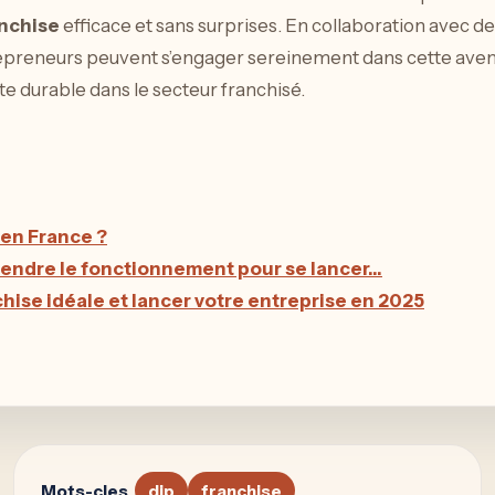
anchise
efficace et sans surprises. En collaboration avec d
repreneurs peuvent s’engager sereinement dans cette ave
te durable dans le secteur franchisé.
en France ?
rendre le fonctionnement pour se lancer…
hise idéale et lancer votre entreprise en 2025
Mots-cles
dip
franchise