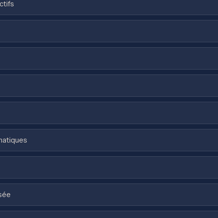
ctifs
matiques
isée