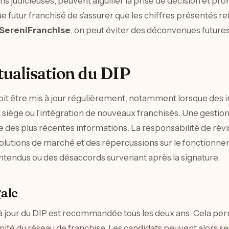
ns judicieuses, peuvent aiguiller la prise de décision et pr
ue futur franchisé de s’assurer que les chiffres présentés ref
SereniFranchise
, on peut éviter des déconvenues futures
tualisation du DIP
 doit être mis à jour régulièrement, notamment lorsque des 
ge ou l’intégration de nouveaux franchisés. Une gestion e
se des plus récentes informations. La responsabilité de ré
olutions de marché et des répercussions sur le fonctionne
ntendus ou des désaccords survenant après la signature.
gale
à jour du DIP est recommandée tous les deux ans. Cela per
nnité du réseau de franchise. Les candidats peuvent alors se 