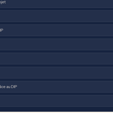
ojet
IP
âce au DIP