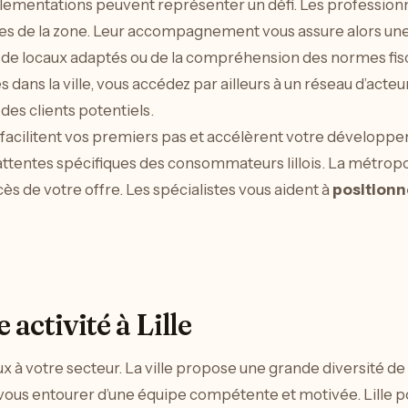
 réglementations peuvent représenter un défi. Les professio
ives de la zone. Leur accompagnement vous assure alors une i
 de locaux adaptés ou de la compréhension des normes fisca
dans la ville, vous accédez par ailleurs à un réseau d’acte
des clients potentiels.
ts facilitent vos premiers pas et accélèrent votre dévelop
entes spécifiques des consommateurs lillois. La métropole
ès de votre offre. Les spécialistes vous aident à
positionn
activité à Lille
ux à votre secteur. La ville propose une grande diversité 
à vous entourer d’une équipe compétente et motivée. Lille p