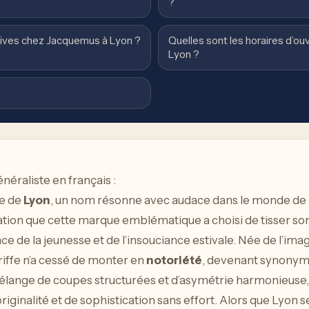
?
sives chez Jacquemus à Lyon ?
Quelles sont les horaires d’o
Lyon ?
énéraliste en français :
le de
Lyon
, un nom résonne avec audace dans le monde de 
vation que cette marque emblématique a choisi de tisser son
sence de la jeunesse et de l’insouciance estivale. Née de l’im
iffe n’a cessé de monter en
notoriété
, devenant synonyme
élange de coupes structurées et d’asymétrie harmonieuse,
riginalité et de sophistication sans effort. Alors que Lyon 