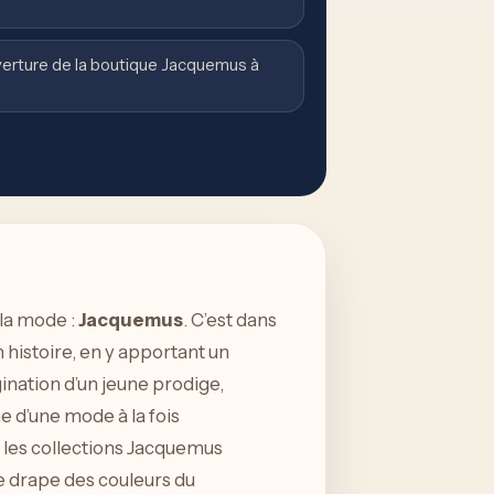
uverture de la boutique Jacquemus à
la mode :
Jacquemus
. C’est dans
 histoire, en y apportant un
agination d’un jeune prodige,
 d’une mode à la fois
 les collections Jacquemus
se drape des couleurs du