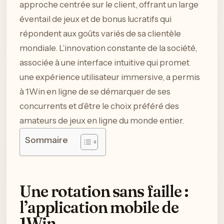
approche centrée sur le client, offrant un large
éventail de jeux et de bonus lucratifs qui
répondent aux goûts variés de sa clientèle
mondiale. L’innovation constante de la société,
associée à une interface intuitive qui promet
une expérience utilisateur immersive, a permis
à
1Win en ligne
de se démarquer de ses
concurrents et d’être le choix préféré des
amateurs de jeux en ligne du monde entier.
Sommaire
Une rotation sans faille :
l’application mobile de
1Win