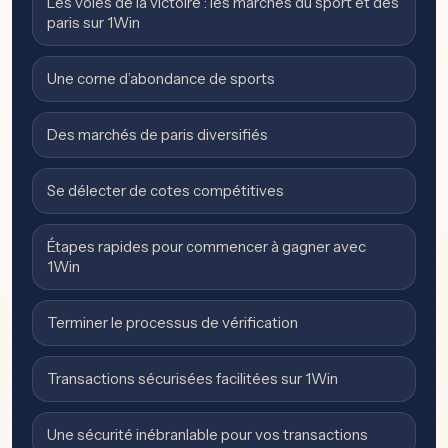
Les voies de la victoire : les marchés du sport et des
paris sur 1Win
Une corne d’abondance de sports
Des marchés de paris diversifiés
Se délecter de cotes compétitives
Étapes rapides pour commencer à gagner avec
1Win
Terminer le processus de vérification
Transactions sécurisées facilitées sur 1Win
Une sécurité inébranlable pour vos transactions