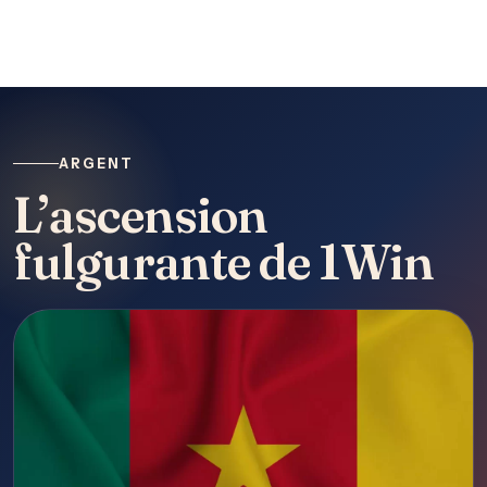
ARGENT
L’ascension
fulgurante de 1Win