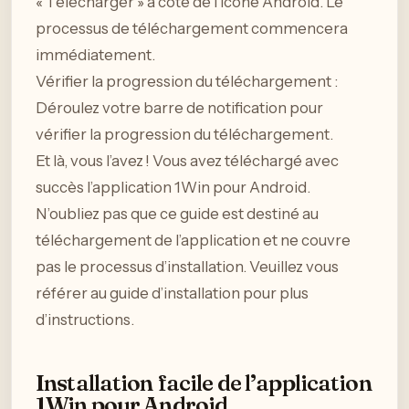
« Télécharger » à côté de l’icône Android. Le
processus de téléchargement commencera
immédiatement.
Vérifier la progression du téléchargement :
Déroulez votre barre de notification pour
vérifier la progression du téléchargement.
Et là, vous l’avez ! Vous avez téléchargé avec
succès l’application 1Win pour Android.
N’oubliez pas que ce guide est destiné au
téléchargement de l’application et ne couvre
pas le processus d’installation. Veuillez vous
référer au guide d’installation pour plus
d’instructions.
Installation facile de l’application
1Win pour Android