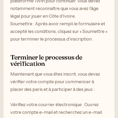
plateforme 1Win pour continuer. Vous devez
notamment reconnaître que vous avez l’âge
légal pour jouer en Côte d’Ivoire.
Soumettre : Après avoir rempli le formulaire et
accepté les conditions, cliquez sur « Soumettre »
pour terminer le processus d’inscription.
Terminer le processus de
vérification
Maintenant que vous êtes inscrit, vous devez
vérifier votre compte pour commencer à
placer des paris et à participer à des jeux :
Vérifiez votre courrier électronique : Ouvrez
votre compte e-mail et recherchez un e-mail