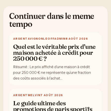
Continuer dans le meme
tempo
ARGENT
AVIGNONLEOFFADMIN
8 AOÛT 2026
Quel est le véritable prix d’une
maison achetée à crédit pour
250 000 € ?
Résumé : Le prix affiché d’une maison à crédit
pour 250 000 € ne représente qu’une fraction
des coûts associés à l’achat…
ARGENT
MELVIN
7 AOÛT 2026
Le guide ultime des
promotions de paris sportifs