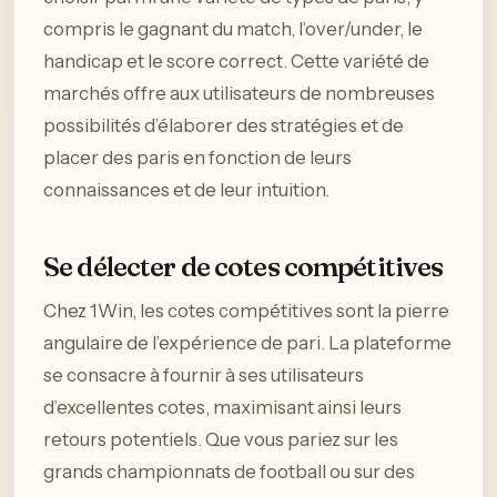
compris le gagnant du match, l’over/under, le
handicap et le score correct. Cette variété de
marchés offre aux utilisateurs de nombreuses
possibilités d’élaborer des stratégies et de
placer des paris en fonction de leurs
connaissances et de leur intuition.
Se délecter de cotes compétitives
Chez 1Win, les cotes compétitives sont la pierre
angulaire de l’expérience de pari. La plateforme
se consacre à fournir à ses utilisateurs
d’excellentes cotes, maximisant ainsi leurs
retours potentiels. Que vous pariez sur les
grands championnats de football ou sur des