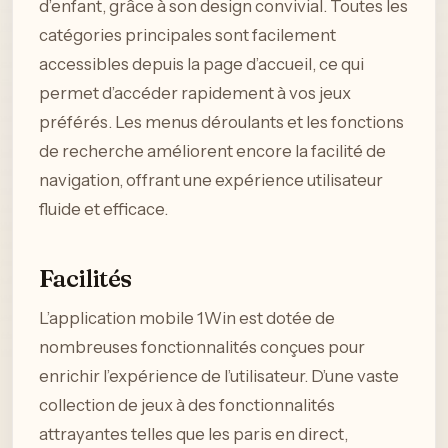
d’enfant, grâce à son design convivial. Toutes les
catégories principales sont facilement
accessibles depuis la page d’accueil, ce qui
permet d’accéder rapidement à vos jeux
préférés. Les menus déroulants et les fonctions
de recherche améliorent encore la facilité de
navigation, offrant une expérience utilisateur
fluide et efficace.
Facilités
L’application mobile 1Win est dotée de
nombreuses fonctionnalités conçues pour
enrichir l’expérience de l’utilisateur. D’une vaste
collection de jeux à des fonctionnalités
attrayantes telles que les paris en direct,