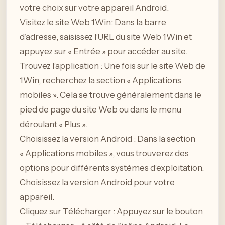
votre choix sur votre appareil Android.
Visitez le site Web 1Win: Dans la barre
d’adresse, saisissez l’URL du site Web 1Win et
appuyez sur « Entrée » pour accéder au site.
Trouvez l’application : Une fois sur le site Web de
1Win, recherchez la section « Applications
mobiles ». Cela se trouve généralement dans le
pied de page du site Web ou dans le menu
déroulant « Plus ».
Choisissez la version Android : Dans la section
« Applications mobiles », vous trouverez des
options pour différents systèmes d’exploitation.
Choisissez la version Android pour votre
appareil.
Cliquez sur Télécharger : Appuyez sur le bouton