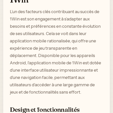
L’un des facteurs clés contribuant au succès de
1Win est son engagement à s’adapter aux
besoins et préférences en constante évolution
de ses utilisateurs. Cela se voit dans leur
application mobile rationalisée, qui offre une
expérience de jeu transparente en
déplacement. Disponible pour les appareils
Android, l’application mobile de 1Win est dotée
d’une interface utilisateur impressionnante et
d’une navigation facile, permettant aux
utilisateurs d’accéder à une large gamme de
jeux et de fonctionnalités sans effort.
Design et fonctionnalités