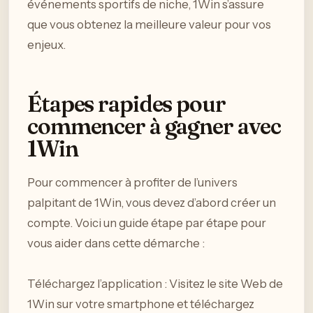
événements sportifs de niche, 1Win s’assure
que vous obtenez la meilleure valeur pour vos
enjeux.
Étapes rapides pour
commencer à gagner avec
1Win
Pour commencer à profiter de l’univers
palpitant de 1Win, vous devez d’abord créer un
compte. Voici un guide étape par étape pour
vous aider dans cette démarche :
Téléchargez l’application : Visitez le site Web de
1Win sur votre smartphone et téléchargez