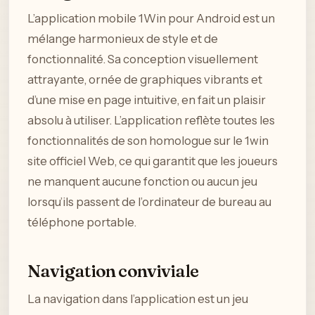
L’application mobile 1Win pour Android est un
mélange harmonieux de style et de
fonctionnalité. Sa conception visuellement
attrayante, ornée de graphiques vibrants et
d’une mise en page intuitive, en fait un plaisir
absolu à utiliser. L’application reflète toutes les
fonctionnalités de son homologue sur le
1win
site officiel
Web, ce qui garantit que les joueurs
ne manquent aucune fonction ou aucun jeu
lorsqu’ils passent de l’ordinateur de bureau au
téléphone portable.
Navigation conviviale
La navigation dans l’application est un jeu