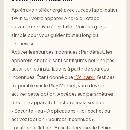
Après avoir téléchargé avec succès l’application
1Win sur votre appareil Android, l’étape
suivante consiste à l’installer. Voici un guide
simple pour vous guider tout au long du
processus :
Activer les sources inconnues : Par défaut, les
appareils Android sont configurés pour ne pas
autoriser les installations à partir de sources
inconnues. Étant donné que
1Win apk
n’est pas
disponible sur le Play Market, vous devrez
activer cette option. Accédez aux paramètres
de votre appareil et recherchez la section
« Sécurité » ou « Applications ». Ici, cochez ou
activez l’option « Sources inconnues ».
Localisez le fichier : Ensuite, localisez le fichier