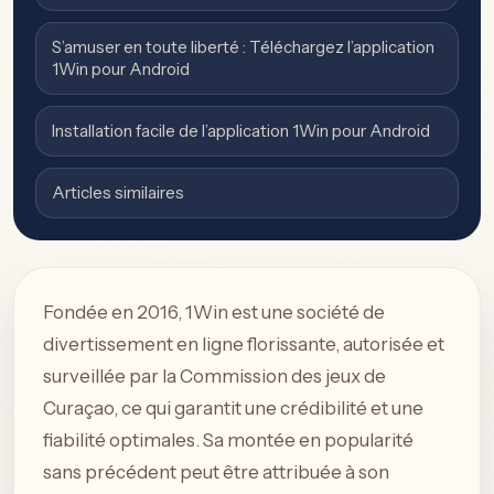
S’amuser en toute liberté : Téléchargez l’application
1Win pour Android
Installation facile de l’application 1Win pour Android
Articles similaires
Fondée en 2016, 1Win est une société de
divertissement en ligne florissante, autorisée et
surveillée par la Commission des jeux de
Curaçao, ce qui garantit une crédibilité et une
fiabilité optimales. Sa montée en popularité
sans précédent peut être attribuée à son