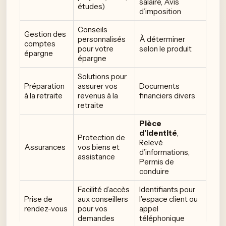
salaire, Avis
études)
d’imposition
Conseils
Gestion des
personnalisés
À déterminer
comptes
pour votre
selon le produit
épargne
épargne
Solutions pour
Préparation
assurer vos
Documents
à la retraite
revenus à la
financiers divers
retraite
Pièce
d’identité
,
Protection de
Relevé
Assurances
vos biens et
d’informations,
assistance
Permis de
conduire
Facilité d’accès
Identifiants pour
Prise de
aux conseillers
l’espace client ou
rendez-vous
pour vos
appel
demandes
téléphonique