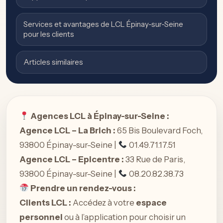
Services et avantages de LCL Épinay-sur-Seine
pour les clients
Articles similaires
Agences LCL à Épinay-sur-Seine :
Agence LCL – La Brich :
65 Bis Boulevard Foch,
93800 Épinay-sur-Seine |
01.49.71.17.51
Agence LCL – Epicentre :
33 Rue de Paris,
93800 Épinay-sur-Seine |
08.20.82.38.73
Prendre un rendez-vous :
Clients LCL :
Accédez à votre
espace
personnel
ou à l’application pour choisir un