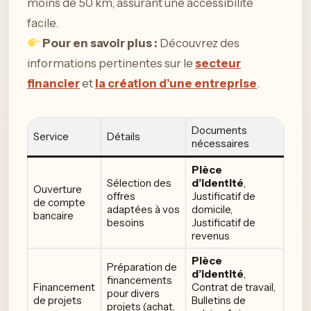
moins de 50 km, assurant une accessibilité
facile.
Pour en savoir plus :
Découvrez des
informations pertinentes sur le
secteur
financier
et
la création d’une entreprise
.
Documents
Service
Détails
nécessaires
Pièce
Sélection des
d’identité
,
Ouverture
offres
Justificatif de
de compte
adaptées à vos
domicile,
bancaire
besoins
Justificatif de
revenus
Pièce
Préparation de
d’identité
,
financements
Financement
Contrat de travail,
pour divers
de projets
Bulletins de
projets (achat,