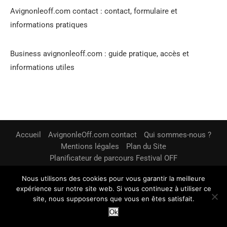
Avignonleoff.com contact : contact, formulaire et
informations pratiques
Business avignonleoff.com : guide pratique, accès et
informations utiles
Accueil
AvignonleOff.com contact
Qui sommes-nous ?
Mentions légales
Plan du Site
Planificateur de parcours Festival OFF
Avignonleoff.com : guide pratique, accès et informations
Nous utilisons des cookies pour vous garantir la meilleure
utiles
expérience sur notre site web. Si vous continuez à utiliser ce
Avignonleoff.com : guide pratique, accès et informations
site, nous supposerons que vous en êtes satisfait.
utiles
Avignonleoff.com : guide pratique, accès et informations
Ok
utiles