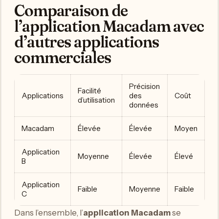
Comparaison de
l’application Macadam avec
d’autres applications
commerciales
Précision
Facilité
Applications
des
Coût
d’utilisation
données
Macadam
Élevée
Élevée
Moyen
Application
Moyenne
Élevée
Élevé
B
Application
Faible
Moyenne
Faible
C
Dans l’ensemble, l’
application Macadam
se