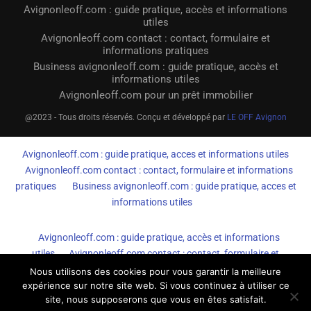
Avignonleoff.com : guide pratique, accès et informations
utiles
Avignonleoff.com contact : contact, formulaire et
informations pratiques
Business avignonleoff.com : guide pratique, accès et
informations utiles
Avignonleoff.com pour un prêt immobilier
@2023 - Tous droits réservés. Conçu et développé par
LE OFF Avignon
Avignonleoff.com : guide pratique, acces et informations utiles
Avignonleoff.com contact : contact, formulaire et informations
pratiques
Business avignonleoff.com : guide pratique, acces et
informations utiles
Avignonleoff.com : guide pratique, accès et informations
utiles
Avignonleoff.com contact : contact, formulaire et
informations pratiques
Business avignonleoff.com : guide
Nous utilisons des cookies pour vous garantir la meilleure
expérience sur notre site web. Si vous continuez à utiliser ce
pratique, accès et informations utiles
site, nous supposerons que vous en êtes satisfait.