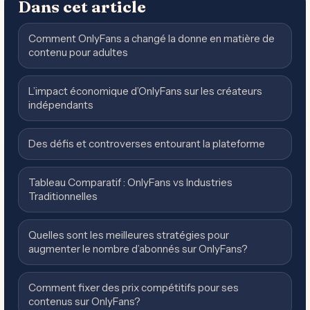
Dans cet article
Comment OnlyFans a changé la donne en matière de
contenu pour adultes
L’impact économique d’OnlyFans sur les créateurs
indépendants
Des défis et controverses entourant la plateforme
Tableau Comparatif : OnlyFans vs Industries
Traditionnelles
Quelles sont les meilleures stratégies pour
augmenter le nombre d’abonnés sur OnlyFans?
Comment fixer des prix compétitifs pour ses
contenus sur OnlyFans?