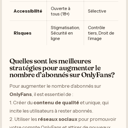
Ouverte à
Accessibilité
Sélective
tous (18+)
Stigmatisation,
Contrôle
Risques
Sécurité en
tiers, Droit de
ligne
l’image
Quelles sont les meilleures
stratégies pour augmenter le
nombre d’abonnés sur OnlyFans?
Pour augmenter le nombre d’abonnés sur
OnlyFans
, il est essentiel de :
1. Créer du
contenu de qualité
et unique, qui
incite les utilisateurs à rester abonnés.
2. Utiliser les
réseaux sociaux
pour promouvoir
votre compte OnlyFans et attirer de nouveaux