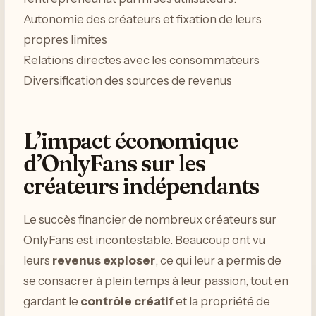
Autonomie des créateurs et fixation de leurs
propres limites
Relations directes avec les consommateurs
Diversification des sources de revenus
L’impact économique
d’OnlyFans sur les
créateurs indépendants
Le succès financier de nombreux créateurs sur
OnlyFans est incontestable. Beaucoup ont vu
leurs
revenus exploser
, ce qui leur a permis de
se consacrer à plein temps à leur passion, tout en
gardant le
contrôle créatif
et la propriété de