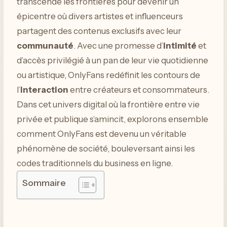
transcendé les frontières pour devenir un
épicentre où divers artistes et influenceurs
partagent des contenus exclusifs avec leur
communauté
. Avec une promesse d’
intimité
et
d’accès privilégié à un pan de leur vie quotidienne
ou artistique, OnlyFans redéfinit les contours de
l’
interaction
entre créateurs et consommateurs.
Dans cet univers digital où la frontière entre vie
privée et publique s’amincit, explorons ensemble
comment OnlyFans est devenu un véritable
phénomène de société, bouleversant ainsi les
codes traditionnels du business en ligne.
Sommaire