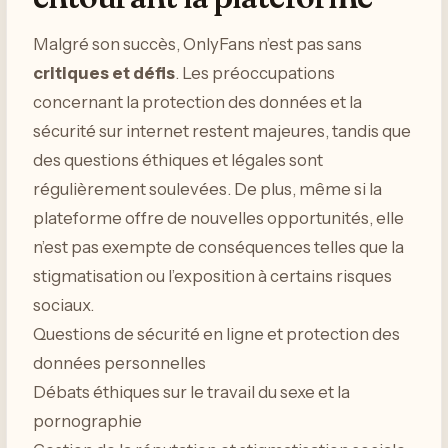
Malgré son succès, OnlyFans n’est pas sans
critiques et défis
. Les préoccupations
concernant la protection des données et la
sécurité sur internet restent majeures, tandis que
des questions éthiques et légales sont
régulièrement soulevées. De plus, même si la
plateforme offre de nouvelles opportunités, elle
n’est pas exempte de conséquences telles que la
stigmatisation ou l’exposition à certains risques
sociaux.
Questions de sécurité en ligne et protection des
données personnelles
Débats éthiques sur le travail du sexe et la
pornographie