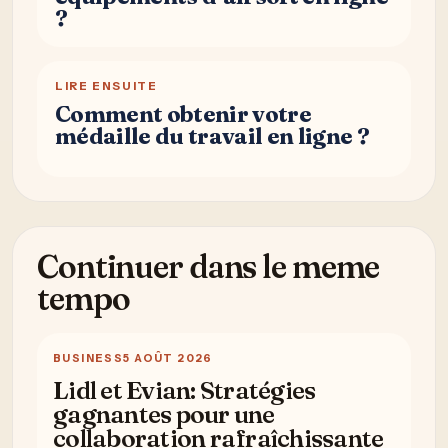
?
LIRE ENSUITE
Comment obtenir votre
médaille du travail en ligne ?
Continuer dans le meme
tempo
BUSINESS
5 AOÛT 2026
Lidl et Evian: Stratégies
gagnantes pour une
collaboration rafraîchissante