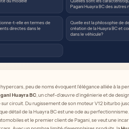
vité du modèle
Quelles sont les caractéristiq
Pagani Huayra BC des autres
ionne-t-elle en termes de
Quelle est la philosophie de d
ents directes dans le
création de la Huayra BC et c
dans le véhicule?
 hypercars, peu de noms évoquent l’élégance alliée à la p
gani Huayra BC
, un chef-d’œuvre d’ingénierie et de desi
 sur circuit. Du rugissement de son moteur V12 biturbo jusq
aque détail de la Huayra BC est une ode au perfectionnism
tomobiles et le premier client de Pagani, se veut une incar
cars. Avec un nombre limité d’exemplaires produits, la
Hu