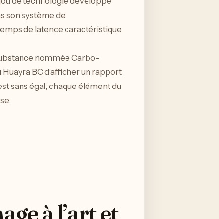
jou de technologie développe
ans son système de
temps de latence caractéristique
substance nommée Carbo-
u Huayra BC d’afficher un rapport
 est sans égal, chaque élément du
se.
ge à l’art et