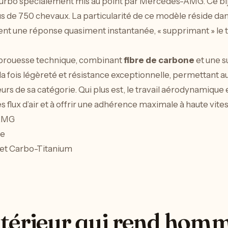
turbo spécialement mis au point par Mercedes-AMG. Ce bi
us de 750 chevaux. La particularité de ce modèle réside d
nt une réponse quasiment instantanée, « supprimant » le 
e prouesse technique, combinant
fibre de carbone
et une 
la fois légèreté et résistance exceptionnelle, permettant a
urs de sa catégorie. Qui plus est, le travail aérodynamique
s flux d’air et à offrir une adhérence maximale à haute vites
-AMG
ce
 et Carbo-Titanium
térieur qui rend homma