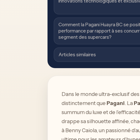
Innovations technologiques et exclusi
Comment la Pagani Huayra BC se posit
performance par rapport à ses concurr
segment des supercars?
Articles similaires
Dans le monde ultra-exclusif des
distinctement que
Pagani
. La
Pa
summum du luxe et de l’efficacité
drappe sa silhouette affinée, ch
à Benny Caiola, un passionné d’au
ultime pour les amateurs d’hyper