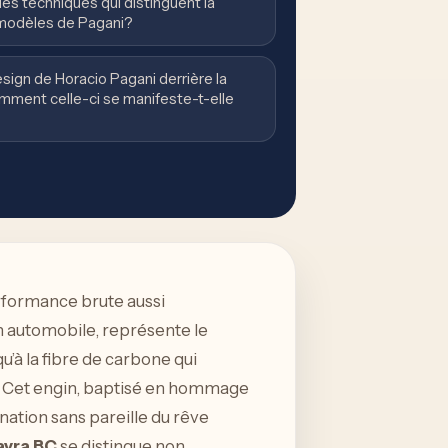
ues techniques qui distinguent la
 modèles de Pagani?
esign de Horacio Pagani derrière la
omment celle-ci se manifeste-t-elle
erformance brute aussi
gn automobile, représente le
u’à la fibre de carbone qui
e. Cet engin, baptisé en hommage
nation sans pareille du rêve
ayra BC
se distingue non