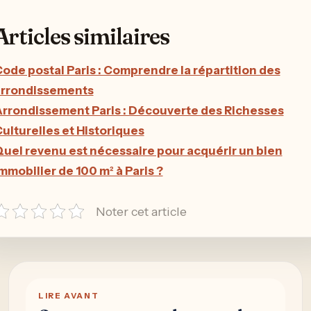
Articles similaires
ode postal Paris : Comprendre la répartition des
arrondissements
rrondissement Paris : Découverte des Richesses
ulturelles et Historiques
uel revenu est nécessaire pour acquérir un bien
mmobilier de 100 m² à Paris ?
Noter cet article
LIRE AVANT