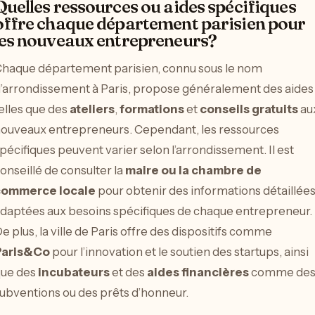
Quelles ressources ou aides spécifiques
offre chaque département parisien pour
les nouveaux entrepreneurs?
haque département parisien, connu sous le nom
’arrondissement à Paris, propose généralement des aides
elles que des
ateliers
,
formations
et
conseils gratuits
au
ouveaux entrepreneurs. Cependant, les ressources
pécifiques peuvent varier selon l’arrondissement. Il est
onseillé de consulter la
maire ou la chambre de
commerce locale
pour obtenir des informations détaillée
daptées aux besoins spécifiques de chaque entrepreneur.
e plus, la ville de Paris offre des dispositifs comme
Paris&Co
pour l’innovation et le soutien des startups, ainsi
ue des
incubateurs
et des
aides financières
comme de
ubventions ou des prêts d’honneur.