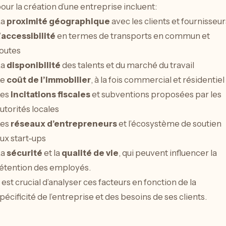
our la création d’une entreprise incluent:
La
proximité géographique
avec les clients et fournisseur
’
accessibilité
en termes de transports en commun et
outes
La
disponibilité
des talents et du marché du travail
Le
coût de l’immobilier
, à la fois commercial et résidentiel
Les
incitations fiscales
et subventions proposées par les
utorités locales
Les
réseaux d’entrepreneurs
et l’écosystème de soutien
ux start-ups
La
sécurité
et la
qualité de vie
, qui peuvent influencer la
étention des employés.
l est crucial d’analyser ces facteurs en fonction de la
pécificité de l’entreprise et des besoins de ses clients.