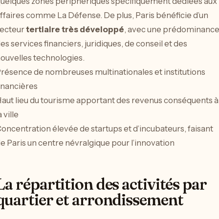
uelques zones périphériques spécifiquement dédiées aux
ffaires comme La Défense. De plus, Paris bénéficie d’un
ecteur
tertiaire très développé
, avec une prédominanc
es services financiers, juridiques, de conseil et des
ouvelles technologies.
résence de nombreuses multinationales et institutions
inancières
aut lieu du tourisme apportant des revenus conséquents à
a ville
oncentration élevée de startups et d’incubateurs, faisant
e Paris un centre névralgique pour l’innovation
La répartition des activités par
quartier et arrondissement