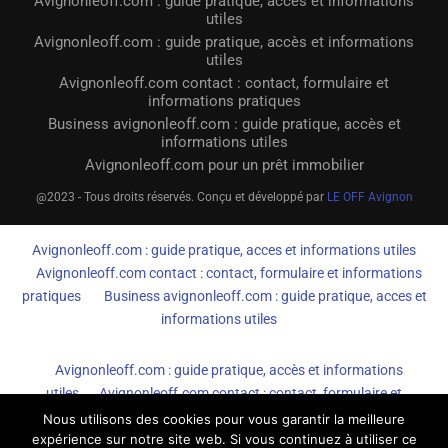
Avignonleoff.com : guide pratique, accès et informations
utiles
Avignonleoff.com : guide pratique, accès et informations
utiles
Avignonleoff.com contact : contact, formulaire et
informations pratiques
Business avignonleoff.com : guide pratique, accès et
informations utiles
Avignonleoff.com pour un prêt immobilier
@2023 - Tous droits réservés. Conçu et développé par
LE OFF Avignon
Avignonleoff.com : guide pratique, acces et informations utiles
Avignonleoff.com contact : contact, formulaire et informations
pratiques
Business avignonleoff.com : guide pratique, acces et
informations utiles
Avignonleoff.com : guide pratique, accès et informations
utiles
Avignonleoff.com contact : contact, formulaire et
informations pratiques
Business avignonleoff.com : guide
Nous utilisons des cookies pour vous garantir la meilleure
expérience sur notre site web. Si vous continuez à utiliser ce
pratique, accès et informations utiles