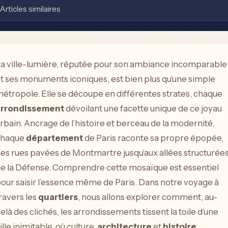
Articles similaires
a ville-lumière, réputée pour son ambiance incomparable
t ses monuments iconiques, est bien plus qu’une simple
étropole. Elle se découpe en différentes strates, chaque
arrondissement
dévoilant une facette unique de ce joyau
rbain. Ancrage de l’histoire et berceau de la modernité,
chaque
département
de Paris raconte sa propre épopée,
es rues pavées de Montmartre jusqu’aux allées structurée
e la Défense. Comprendre cette mosaïque est essentiel
our saisir l’essence même de Paris. Dans notre voyage à
ravers les
quartiers
, nous allons explorer comment, au-
elà des clichés, les arrondissements tissent la toile d’une
ille inimitable, où culture,
architecture
et
histoire