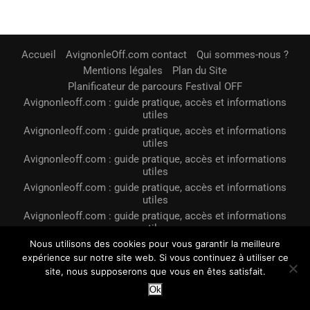
Accueil
AvignonleOff.com contact
Qui sommes-nous ?
Mentions légales
Plan du Site
Planificateur de parcours Festival OFF
Avignonleoff.com : guide pratique, accès et informations
utiles
Avignonleoff.com : guide pratique, accès et informations
utiles
Avignonleoff.com : guide pratique, accès et informations
utiles
Avignonleoff.com : guide pratique, accès et informations
utiles
Avignonleoff.com : guide pratique, accès et informations
utiles
Avignonleoff.com : guide pratique, accès et informations
Nous utilisons des cookies pour vous garantir la meilleure
utiles
expérience sur notre site web. Si vous continuez à utiliser ce
site, nous supposerons que vous en êtes satisfait.
Avignonleoff.com contact : contact, formulaire et
informations pratiques
Ok
Business avignonleoff.com : guide pratique, accès et