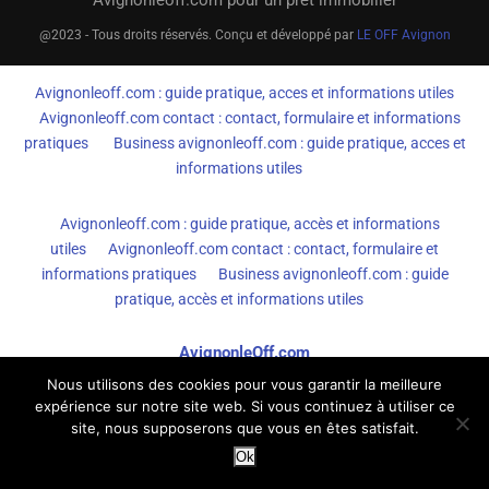
Avignonleoff.com pour un prêt immobilier
@2023 - Tous droits réservés. Conçu et développé par
LE OFF Avignon
Avignonleoff.com : guide pratique, acces et informations utiles
Avignonleoff.com contact : contact, formulaire et informations
pratiques
Business avignonleoff.com : guide pratique, acces et
informations utiles
Avignonleoff.com : guide pratique, accès et informations
utiles
Avignonleoff.com contact : contact, formulaire et
informations pratiques
Business avignonleoff.com : guide
pratique, accès et informations utiles
AvignonleOff.com
Nous utilisons des cookies pour vous garantir la meilleure
expérience sur notre site web. Si vous continuez à utiliser ce
site, nous supposerons que vous en êtes satisfait.
Ok