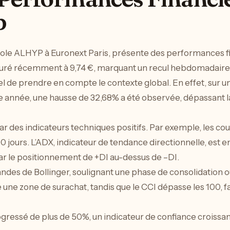
p
ole ALHYP à Euronext Paris, présente des performances f
lôturé récemment à 9,74 €, marquant un recul hebdomadaire s
iel de prendre en compte le contexte global. En effet, sur un
ne année, une hausse de 32,68% a été observée, dépassant
 des indicateurs techniques positifs. Par exemple, les cou
 jours. L’ADX, indicateur de tendance directionnelle, est e
ar le positionnement de +DI au-dessus de –DI.
bandes de Bollinger, soulignant une phase de consolidation où
ue une zone de surachat, tandis que le CCI dépasse les 100
essé de plus de 50%, un indicateur de confiance croissant