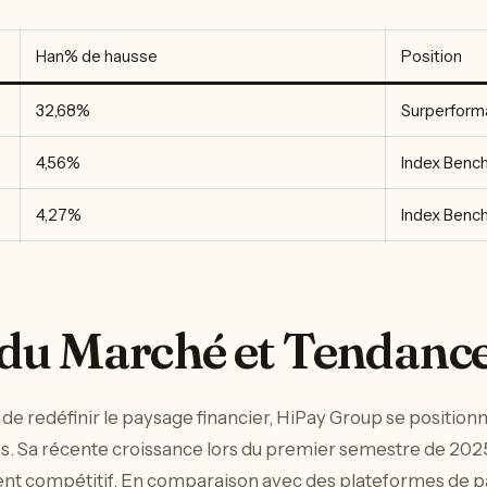
Han% de hausse
Position
32,68%
Surperform
4,56%
Index Benc
4,27%
Index Benc
u Marché et Tendance
 de redéfinir le paysage financier, HiPay Group se positionn
. Sa récente croissance lors du premier semestre de 2025 i
ment compétitif. En comparaison avec des plateformes 