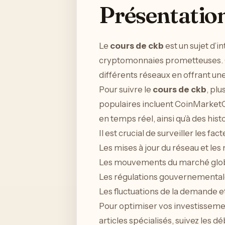
Présentation
Le
cours de ckb
est un sujet d’i
cryptomonnaies prometteuses. CK
différents réseaux en offrant une
Pour suivre le
cours de ckb
, pl
populaires incluent CoinMarket
en temps réel, ainsi qu’à des his
Il est crucial de surveiller les fac
Les mises à jour du réseau et le
Les mouvements du marché glo
Les régulations gouvernementa
Les fluctuations de la demande et
Pour optimiser vos investisseme
articles spécialisés, suivez les 