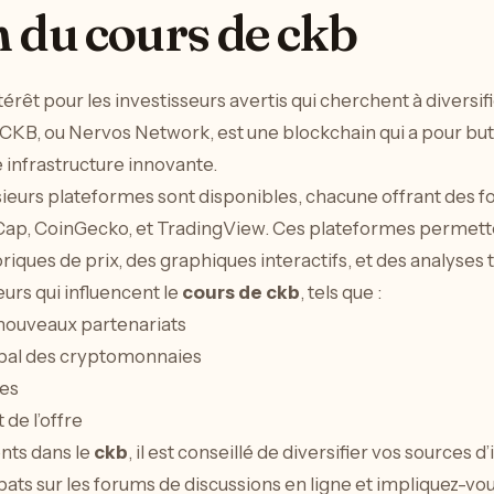
 du cours de ckb
ntérêt pour les investisseurs avertis qui cherchent à diversif
B, ou Nervos Network, est une blockchain qui a pour but
 infrastructure innovante.
usieurs plateformes sont disponibles, chacune offrant des fo
Cap, CoinGecko, et TradingView. Ces plateformes permette
toriques de prix, des graphiques interactifs, et des analyses
teurs qui influencent le
cours de ckb
, tels que :
s nouveaux partenariats
bal des cryptomonnaies
les
 de l’offre
nts dans le
ckb
, il est conseillé de diversifier vos sources
débats sur les forums de discussions en ligne et impliquez