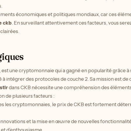
s.
énements économiques et politiques mondiaux, car ces élé
e ckb
. En surveillant attentivement ces facteurs, vous se
clairées.
giques
, est une cryptomonnaie qui a gagné en popularité grâce à
é à intégrer des protocoles de couche 2. Sa mission est d
stir
dans CKB nécessite une compréhension des éléments q
on de plusieurs facteurs :
 les cryptomonnaies, le prix de CKB est fortement détermi
 innovations et la mise en œuvre de nouvelles fonctionnali
s et d’enthousiasme.