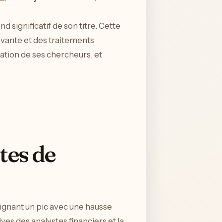
significatif de son titre. Cette
ovante et des traitements
mation de ses chercheurs, et
tes de
gnant un pic avec une hausse
ves des analystes financiers et la