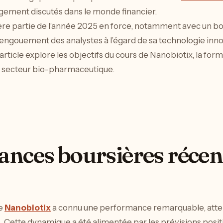
rgement discutés dans le monde financier.
 partie de l’année 2025 en force, notamment avec un bond 
’engouement des analystes à l’égard de sa technologie inn
article explore les objectifs du cours de Nanobiotix, la for
le secteur bio-pharmaceutique.
nces boursières récen
de
Nanobiotix
a connu une performance remarquable, attei
. Cette dynamique a été alimentée par les prévisions positi