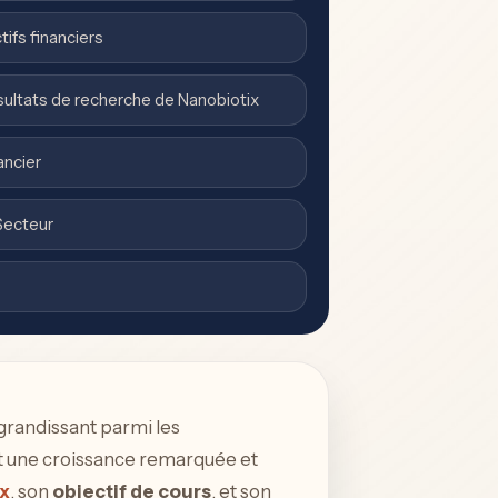
tifs financiers
sultats de recherche de Nanobiotix
ancier
Secteur
grandissant parmi les
aît une croissance remarquée et
x
, son
objectif de cours
, et son