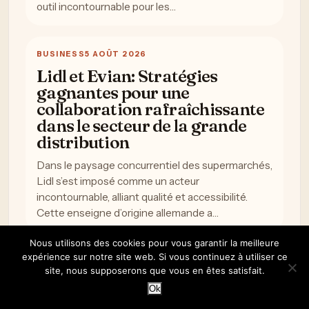
outil incontournable pour les…
BUSINESS
5 AOÛT 2026
Lidl et Evian: Stratégies
gagnantes pour une
collaboration rafraîchissante
dans le secteur de la grande
distribution
Dans le paysage concurrentiel des supermarchés,
Lidl s’est imposé comme un acteur
incontournable, alliant qualité et accessibilité.
Cette enseigne d’origine allemande a…
Nous utilisons des cookies pour vous garantir la meilleure
expérience sur notre site web. Si vous continuez à utiliser ce
site, nous supposerons que vous en êtes satisfait.
Ok