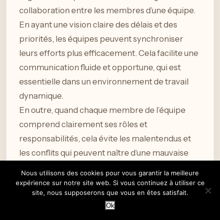
collaboration entre les membres d’une équipe.
En ayant une vision claire des délais et des
priorités, les équipes peuvent synchroniser
leurs efforts plus efficacement. Cela facilite une
communication fluide et opportune, qui est
essentielle dans un environnement de travail
dynamique.
En outre, quand chaque membre de l’équipe
comprend clairement ses rôles et
responsabilités, cela évite les malentendus et
les conflits qui peuvent naître d’une mauvaise
organisation ou d’une gestion du temps
Nous utilisons des cookies pour vous garantir la meilleure
inefficace.
expérience sur notre site web. Si vous continuez à utiliser ce
site, nous supposerons que vous en êtes satisfait.
Ok
Optimisation des ressources et