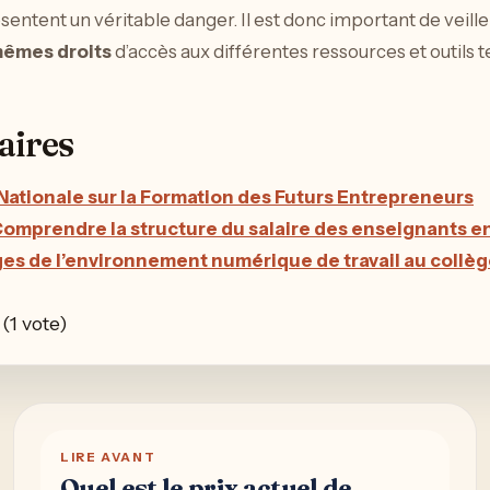
sentent un véritable danger. Il est donc important de veille
mêmes droits
d’accès aux différentes ressources et outils 
aires
Nationale sur la Formation des Futurs Entrepreneurs
Comprendre la structure du salaire des enseignants e
ges de l’environnement numérique de travail au collèg
 (1 vote)
LIRE AVANT
Quel est le prix actuel de